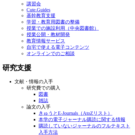
講習会
Cute.Guides
基幹教育支援
学習・教育用図書の整備
授業での施設利用（中央図書館）
授業公開・教材開発
教育情報サービス
自宅で使える電子コンテンツ
オンラインでのご相談
研究支援
文献・情報の入手
研究費での購入
図書
雑誌
論文の入手
きゅうとE-Journals（AtoZリスト）
本学の電子ジャーナル購読に関する情報
購読していないジャーナルのフルテキスト
入手方法