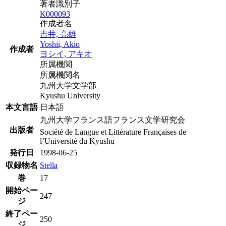
著者識別子
K000093
作成者名
吉井, 亮雄
Yoshii, Akio
作成者
ヨシイ, アキオ
所属機関
所属機関名
九州大学文学部
Kyushu University
本文言語
日本語
九州大学フランス語フランス文学研究会
出版者
Société de Langue et Littérature Françaises de
l’Université du Kyushu
発行日
1998-06-25
収録物名
Stella
巻
17
開始ペー
247
ジ
終了ペー
250
ジ