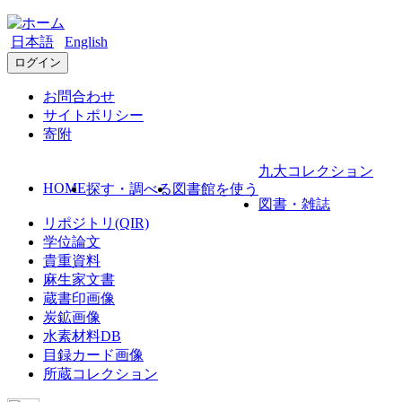
日本語
English
ログイン
お問合わせ
サイトポリシー
寄附
九大コレクション
HOME
探す・調べる
図書館を使う
図書・雑誌
リポジトリ(QIR)
学位論文
貴重資料
麻生家文書
蔵書印画像
炭鉱画像
水素材料DB
目録カード画像
所蔵コレクション