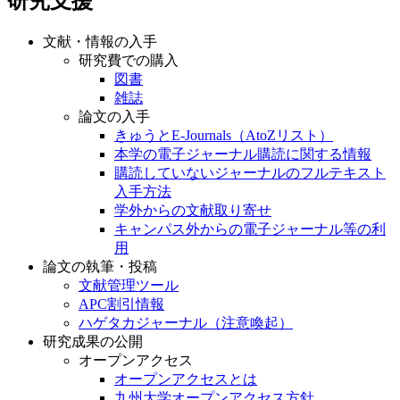
研究支援
文献・情報の入手
研究費での購入
図書
雑誌
論文の入手
きゅうとE-Journals（AtoZリスト）
本学の電子ジャーナル購読に関する情報
購読していないジャーナルのフルテキスト
入手方法
学外からの文献取り寄せ
キャンパス外からの電子ジャーナル等の利
用
論文の執筆・投稿
文献管理ツール
APC割引情報
ハゲタカジャーナル（注意喚起）
研究成果の公開
オープンアクセス
オープンアクセスとは
九州大学オープンアクセス方針