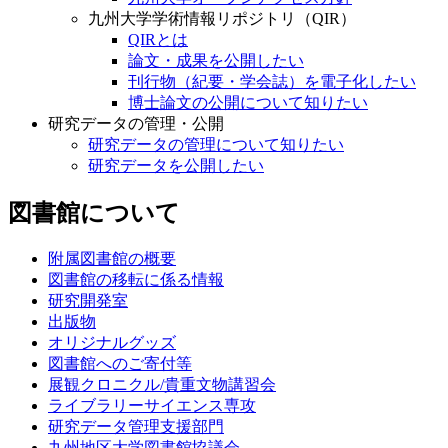
九州大学学術情報リポジトリ（QIR）
QIRとは
論文・成果を公開したい
刊行物（紀要・学会誌）を電子化したい
博士論文の公開について知りたい
研究データの管理・公開
研究データの管理について知りたい
研究データを公開したい
図書館について
附属図書館の概要
図書館の移転に係る情報
研究開発室
出版物
オリジナルグッズ
図書館へのご寄付等
展観クロニクル/貴重文物講習会
ライブラリーサイエンス専攻
研究データ管理支援部門
九州地区大学図書館協議会