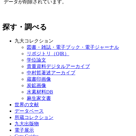
データが削除されています。
探す・調べる
九大コレクション
図書・雑誌・電子ブック・電子ジャーナル
リポジトリ（QIR）
学位論文
貴重資料デジタルアーカイブ
中村哲著述アーカイブ
蔵書印画像
炭鉱画像
水素材料DB
麻生家文書
世界の文献
データベース
所蔵コレクション
九大出版物
電子展示