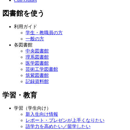
Cute.Guides
図書館を使う
利用ガイド
学生・教職員の方
一般の方
各図書館
中央図書館
理系図書館
医学図書館
芸術工学図書館
筑紫図書館
記録資料館
学習・教育
学習（学生向け）
新入生向け情報
レポート・プレゼンが上手くなりたい
語学力を高めたい／留学したい