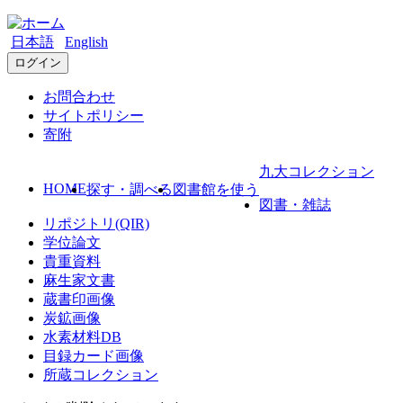
日本語
English
ログイン
お問合わせ
サイトポリシー
寄附
九大コレクション
HOME
探す・調べる
図書館を使う
図書・雑誌
リポジトリ(QIR)
学位論文
貴重資料
麻生家文書
蔵書印画像
炭鉱画像
水素材料DB
目録カード画像
所蔵コレクション