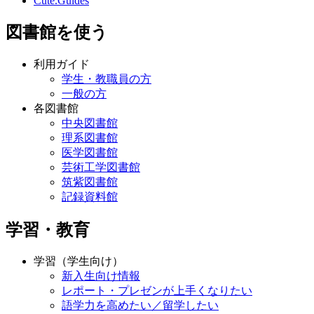
Cute.Guides
図書館を使う
利用ガイド
学生・教職員の方
一般の方
各図書館
中央図書館
理系図書館
医学図書館
芸術工学図書館
筑紫図書館
記録資料館
学習・教育
学習（学生向け）
新入生向け情報
レポート・プレゼンが上手くなりたい
語学力を高めたい／留学したい