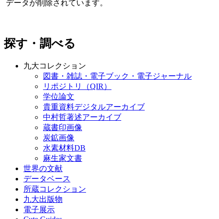
データが削除されています。
探す・調べる
九大コレクション
図書・雑誌・電子ブック・電子ジャーナル
リポジトリ（QIR）
学位論文
貴重資料デジタルアーカイブ
中村哲著述アーカイブ
蔵書印画像
炭鉱画像
水素材料DB
麻生家文書
世界の文献
データベース
所蔵コレクション
九大出版物
電子展示