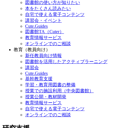
図書館の使い方が知りたい
本をたくさん読みたい
自宅で使える電子コンテンツ
講習会・イベント
Cute.Guides
図書館TA（Cuter）
教育情報サービス
オンラインでのご相談
教育（教員向け）
新任教員向け情報
図書館を活用したアクティブラーニング
講習会
Cute.Guides
基幹教育支援
学習・教育用図書の整備
授業での施設利用（中央図書館）
授業公開・教材開発
教育情報サービス
自宅で使える電子コンテンツ
オンラインでのご相談