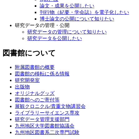
論文・成果を公開したい
刊行物（紀要・学会誌）を電子化したい
博士論文の公開について知りたい
研究データの管理・公開
研究データの管理について知りたい
研究データを公開したい
図書館について
附属図書館の概要
図書館の移転に係る情報
研究開発室
出版物
オリジナルグッズ
図書館へのご寄付等
展観クロニクル/貴重文物講習会
ライブラリーサイエンス専攻
研究データ管理支援部門
九州地区大学図書館協議会
九州地区図書系二次専門試験