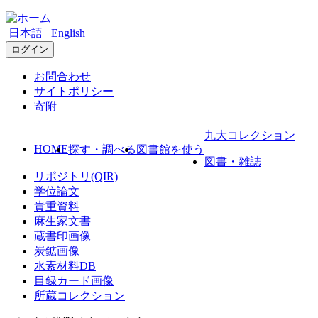
日本語
English
ログイン
お問合わせ
サイトポリシー
寄附
九大コレクション
HOME
探す・調べる
図書館を使う
図書・雑誌
リポジトリ(QIR)
学位論文
貴重資料
麻生家文書
蔵書印画像
炭鉱画像
水素材料DB
目録カード画像
所蔵コレクション