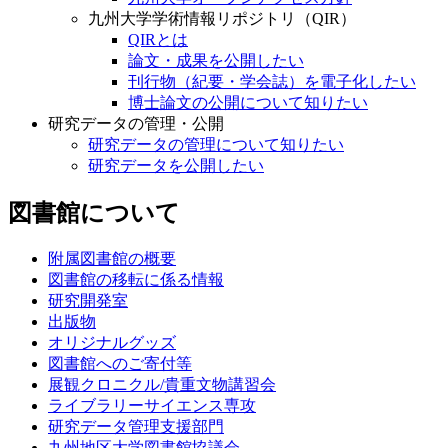
九州大学学術情報リポジトリ（QIR）
QIRとは
論文・成果を公開したい
刊行物（紀要・学会誌）を電子化したい
博士論文の公開について知りたい
研究データの管理・公開
研究データの管理について知りたい
研究データを公開したい
図書館について
附属図書館の概要
図書館の移転に係る情報
研究開発室
出版物
オリジナルグッズ
図書館へのご寄付等
展観クロニクル/貴重文物講習会
ライブラリーサイエンス専攻
研究データ管理支援部門
九州地区大学図書館協議会