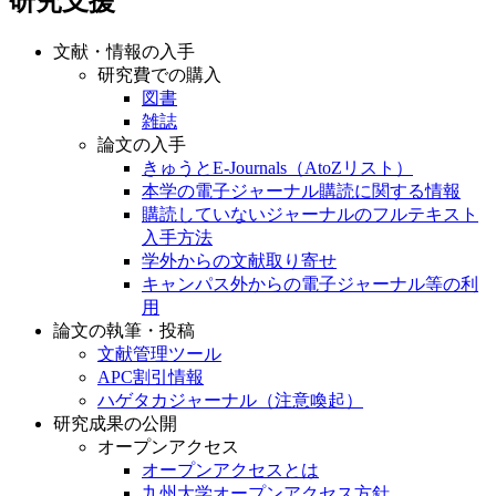
研究支援
文献・情報の入手
研究費での購入
図書
雑誌
論文の入手
きゅうとE-Journals（AtoZリスト）
本学の電子ジャーナル購読に関する情報
購読していないジャーナルのフルテキスト
入手方法
学外からの文献取り寄せ
キャンパス外からの電子ジャーナル等の利
用
論文の執筆・投稿
文献管理ツール
APC割引情報
ハゲタカジャーナル（注意喚起）
研究成果の公開
オープンアクセス
オープンアクセスとは
九州大学オープンアクセス方針