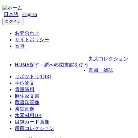
日本語
English
ログイン
お問合わせ
サイトポリシー
寄附
九大コレクション
HOME
探す・調べる
図書館を使う
図書・雑誌
リポジトリ(QIR)
学位論文
貴重資料
麻生家文書
蔵書印画像
炭鉱画像
水素材料DB
目録カード画像
所蔵コレクション