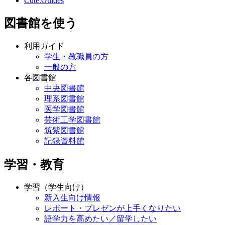
Cute.Guides
図書館を使う
利用ガイド
学生・教職員の方
一般の方
各図書館
中央図書館
理系図書館
医学図書館
芸術工学図書館
筑紫図書館
記録資料館
学習・教育
学習（学生向け）
新入生向け情報
レポート・プレゼンが上手くなりたい
語学力を高めたい／留学したい