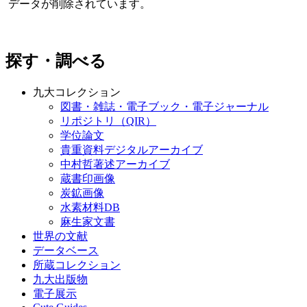
データが削除されています。
探す・調べる
九大コレクション
図書・雑誌・電子ブック・電子ジャーナル
リポジトリ（QIR）
学位論文
貴重資料デジタルアーカイブ
中村哲著述アーカイブ
蔵書印画像
炭鉱画像
水素材料DB
麻生家文書
世界の文献
データベース
所蔵コレクション
九大出版物
電子展示