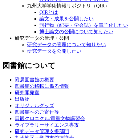
九州大学学術情報リポジトリ（QIR）
QIRとは
論文・成果を公開したい
刊行物（紀要・学会誌）を電子化したい
博士論文の公開について知りたい
研究データの管理・公開
研究データの管理について知りたい
研究データを公開したい
図書館について
附属図書館の概要
図書館の移転に係る情報
研究開発室
出版物
オリジナルグッズ
図書館へのご寄付等
展観クロニクル/貴重文物講習会
ライブラリーサイエンス専攻
研究データ管理支援部門
九州地区大学図書館協議会