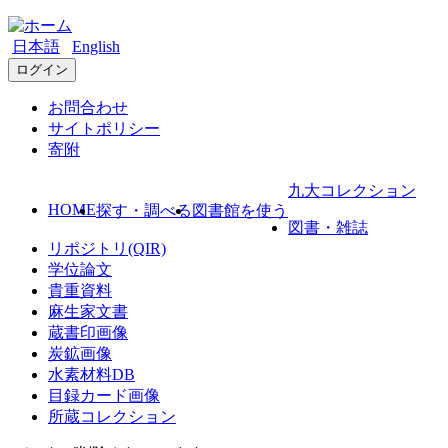
日本語
English
ログイン
お問合わせ
サイトポリシー
寄附
九大コレクション
HOME
探す・調べる
図書館を使う
図書・雑誌
リポジトリ(QIR)
学位論文
貴重資料
麻生家文書
蔵書印画像
炭鉱画像
水素材料DB
目録カード画像
所蔵コレクション