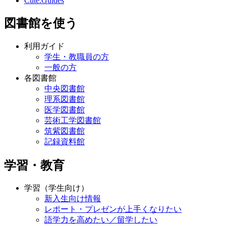
Cute.Guides
図書館を使う
利用ガイド
学生・教職員の方
一般の方
各図書館
中央図書館
理系図書館
医学図書館
芸術工学図書館
筑紫図書館
記録資料館
学習・教育
学習（学生向け）
新入生向け情報
レポート・プレゼンが上手くなりたい
語学力を高めたい／留学したい