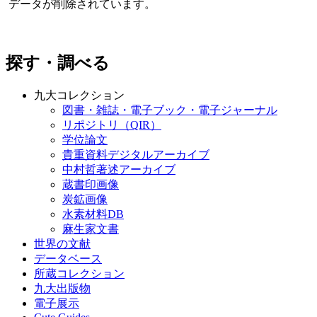
データが削除されています。
探す・調べる
九大コレクション
図書・雑誌・電子ブック・電子ジャーナル
リポジトリ（QIR）
学位論文
貴重資料デジタルアーカイブ
中村哲著述アーカイブ
蔵書印画像
炭鉱画像
水素材料DB
麻生家文書
世界の文献
データベース
所蔵コレクション
九大出版物
電子展示