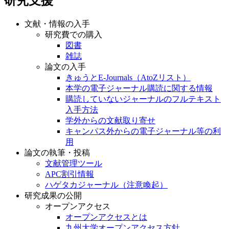
研究支援
文献・情報の入手
研究費での購入
図書
雑誌
論文の入手
きゅうとE-Journals（AtoZリスト）
本学の電子ジャーナル購読に関する情報
購読していないジャーナルのフルテキスト
入手方法
学外からの文献取り寄せ
キャンパス外からの電子ジャーナル等の利
用
論文の執筆・投稿
文献管理ツール
APC割引情報
ハゲタカジャーナル（注意喚起）
研究成果の公開
オープンアクセス
オープンアクセスとは
九州大学オープンアクセス方針