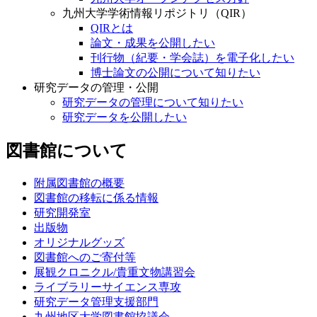
九州大学学術情報リポジトリ（QIR）
QIRとは
論文・成果を公開したい
刊行物（紀要・学会誌）を電子化したい
博士論文の公開について知りたい
研究データの管理・公開
研究データの管理について知りたい
研究データを公開したい
図書館について
附属図書館の概要
図書館の移転に係る情報
研究開発室
出版物
オリジナルグッズ
図書館へのご寄付等
展観クロニクル/貴重文物講習会
ライブラリーサイエンス専攻
研究データ管理支援部門
九州地区大学図書館協議会