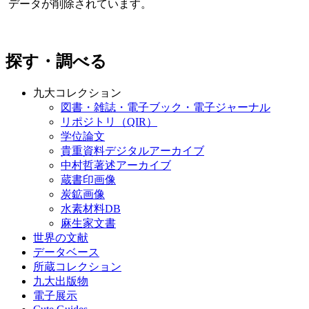
データが削除されています。
探す・調べる
九大コレクション
図書・雑誌・電子ブック・電子ジャーナル
リポジトリ（QIR）
学位論文
貴重資料デジタルアーカイブ
中村哲著述アーカイブ
蔵書印画像
炭鉱画像
水素材料DB
麻生家文書
世界の文献
データベース
所蔵コレクション
九大出版物
電子展示