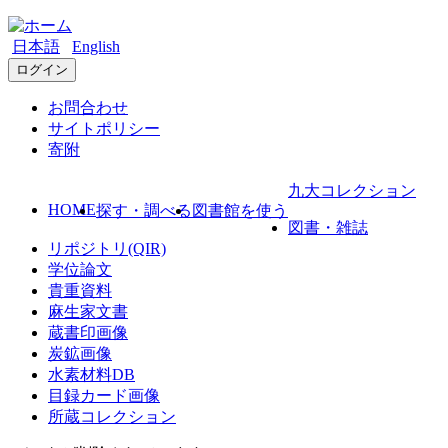
日本語
English
ログイン
お問合わせ
サイトポリシー
寄附
九大コレクション
HOME
探す・調べる
図書館を使う
図書・雑誌
リポジトリ(QIR)
学位論文
貴重資料
麻生家文書
蔵書印画像
炭鉱画像
水素材料DB
目録カード画像
所蔵コレクション