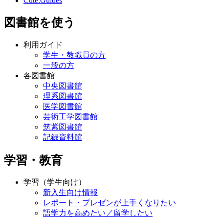
Cute.Guides
図書館を使う
利用ガイド
学生・教職員の方
一般の方
各図書館
中央図書館
理系図書館
医学図書館
芸術工学図書館
筑紫図書館
記録資料館
学習・教育
学習（学生向け）
新入生向け情報
レポート・プレゼンが上手くなりたい
語学力を高めたい／留学したい