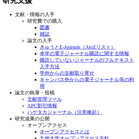
研究支援
文献・情報の入手
研究費での購入
図書
雑誌
論文の入手
きゅうとE-Journals（AtoZリスト）
本学の電子ジャーナル購読に関する情報
購読していないジャーナルのフルテキスト
入手方法
学外からの文献取り寄せ
キャンパス外からの電子ジャーナル等の利
用
論文の執筆・投稿
文献管理ツール
APC割引情報
ハゲタカジャーナル（注意喚起）
研究成果の公開
オープンアクセス
オープンアクセスとは
九州大学オープンアクセス方針