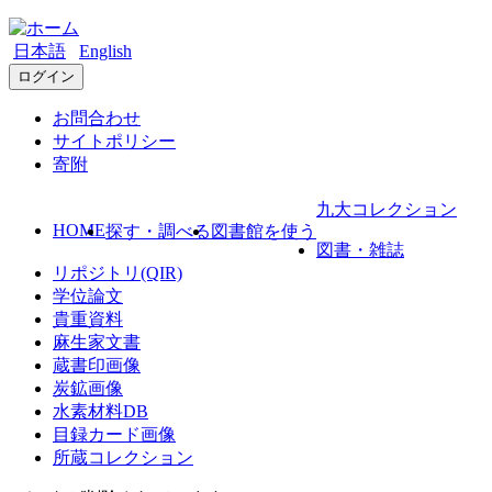
日本語
English
ログイン
お問合わせ
サイトポリシー
寄附
九大コレクション
HOME
探す・調べる
図書館を使う
図書・雑誌
リポジトリ(QIR)
学位論文
貴重資料
麻生家文書
蔵書印画像
炭鉱画像
水素材料DB
目録カード画像
所蔵コレクション