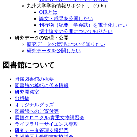
九州大学学術情報リポジトリ（QIR）
QIRとは
論文・成果を公開したい
刊行物（紀要・学会誌）を電子化したい
博士論文の公開について知りたい
研究データの管理・公開
研究データの管理について知りたい
研究データを公開したい
図書館について
附属図書館の概要
図書館の移転に係る情報
研究開発室
出版物
オリジナルグッズ
図書館へのご寄付等
展観クロニクル/貴重文物講習会
ライブラリーサイエンス専攻
研究データ管理支援部門
九州地区大学図書館協議会