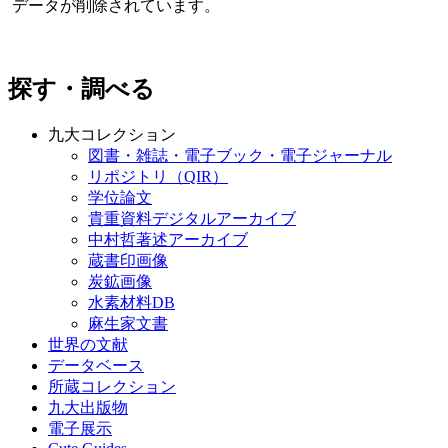
データが削除されています。
探す・調べる
九大コレクション
図書・雑誌・電子ブック・電子ジャーナル
リポジトリ（QIR）
学位論文
貴重資料デジタルアーカイブ
中村哲著述アーカイブ
蔵書印画像
炭鉱画像
水素材料DB
麻生家文書
世界の文献
データベース
所蔵コレクション
九大出版物
電子展示