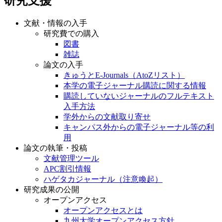
研究支援
文献・情報の入手
研究費での購入
図書
雑誌
論文の入手
きゅうとE-Journals（AtoZリスト）
本学の電子ジャーナル購読に関する情報
購読していないジャーナルのフルテキスト
入手方法
学外からの文献取り寄せ
キャンパス外からの電子ジャーナル等の利
用
論文の執筆・投稿
文献管理ツール
APC割引情報
ハゲタカジャーナル（注意喚起）
研究成果の公開
オープンアクセス
オープンアクセスとは
九州大学オープンアクセス方針