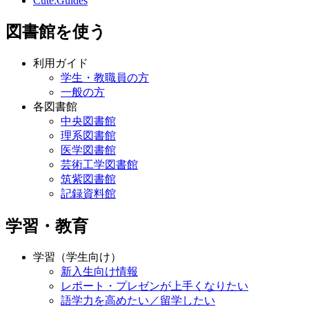
Cute.Guides
図書館を使う
利用ガイド
学生・教職員の方
一般の方
各図書館
中央図書館
理系図書館
医学図書館
芸術工学図書館
筑紫図書館
記録資料館
学習・教育
学習（学生向け）
新入生向け情報
レポート・プレゼンが上手くなりたい
語学力を高めたい／留学したい