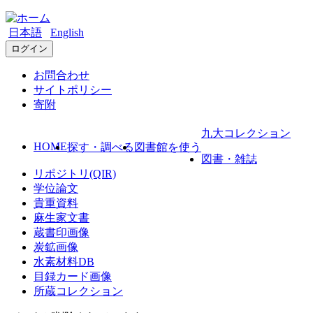
日本語
English
ログイン
お問合わせ
サイトポリシー
寄附
九大コレクション
HOME
探す・調べる
図書館を使う
図書・雑誌
リポジトリ(QIR)
学位論文
貴重資料
麻生家文書
蔵書印画像
炭鉱画像
水素材料DB
目録カード画像
所蔵コレクション