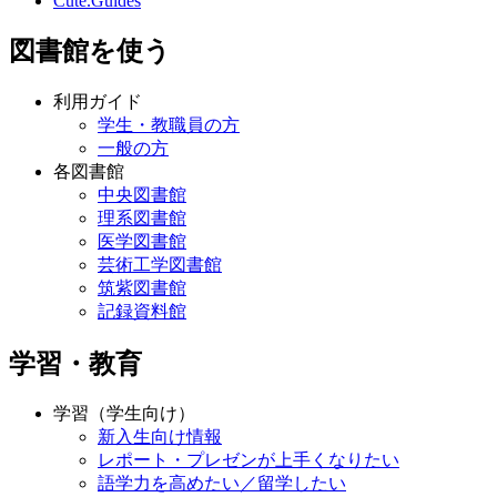
Cute.Guides
図書館を使う
利用ガイド
学生・教職員の方
一般の方
各図書館
中央図書館
理系図書館
医学図書館
芸術工学図書館
筑紫図書館
記録資料館
学習・教育
学習（学生向け）
新入生向け情報
レポート・プレゼンが上手くなりたい
語学力を高めたい／留学したい