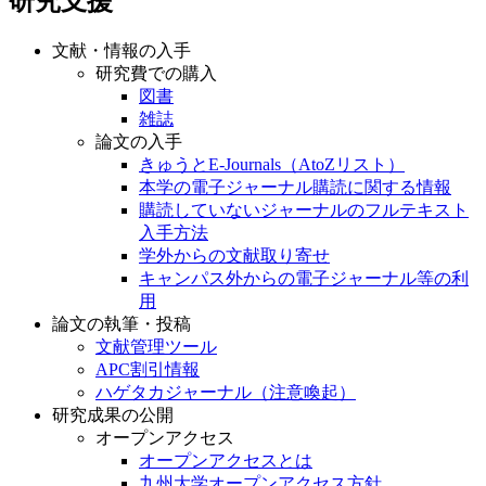
研究支援
文献・情報の入手
研究費での購入
図書
雑誌
論文の入手
きゅうとE-Journals（AtoZリスト）
本学の電子ジャーナル購読に関する情報
購読していないジャーナルのフルテキスト
入手方法
学外からの文献取り寄せ
キャンパス外からの電子ジャーナル等の利
用
論文の執筆・投稿
文献管理ツール
APC割引情報
ハゲタカジャーナル（注意喚起）
研究成果の公開
オープンアクセス
オープンアクセスとは
九州大学オープンアクセス方針