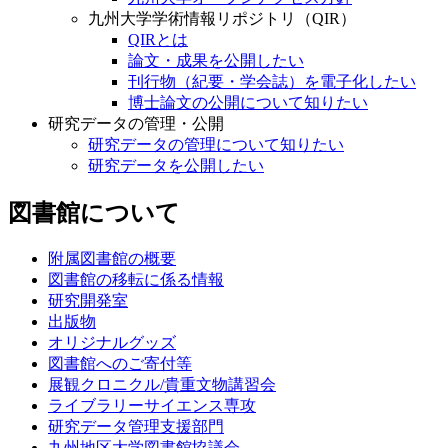
九州大学学術情報リポジトリ（QIR）
QIRとは
論文・成果を公開したい
刊行物（紀要・学会誌）を電子化したい
博士論文の公開について知りたい
研究データの管理・公開
研究データの管理について知りたい
研究データを公開したい
図書館について
附属図書館の概要
図書館の移転に係る情報
研究開発室
出版物
オリジナルグッズ
図書館へのご寄付等
展観クロニクル/貴重文物講習会
ライブラリーサイエンス専攻
研究データ管理支援部門
九州地区大学図書館協議会