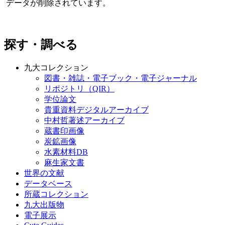
データが削除されています。
探す・調べる
九大コレクション
図書・雑誌・電子ブック・電子ジャーナル
リポジトリ（QIR）
学位論文
貴重資料デジタルアーカイブ
中村哲著述アーカイブ
蔵書印画像
炭鉱画像
水素材料DB
麻生家文書
世界の文献
データベース
所蔵コレクション
九大出版物
電子展示