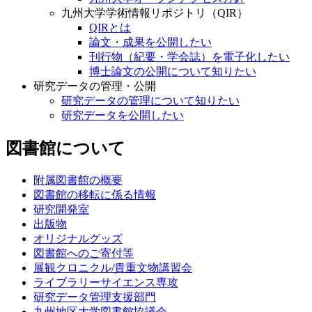
九州大学学術情報リポジトリ（QIR）
QIRとは
論文・成果を公開したい
刊行物（紀要・学会誌）を電子化したい
博士論文の公開について知りたい
研究データの管理・公開
研究データの管理について知りたい
研究データを公開したい
図書館について
附属図書館の概要
図書館の移転に係る情報
研究開発室
出版物
オリジナルグッズ
図書館へのご寄付等
展観クロニクル/貴重文物講習会
ライブラリーサイエンス専攻
研究データ管理支援部門
九州地区大学図書館協議会