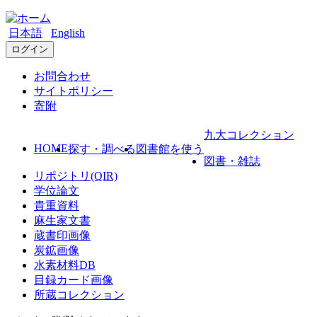
日本語
English
ログイン
お問合わせ
サイトポリシー
寄附
九大コレクション
HOME
探す・調べる
図書館を使う
図書・雑誌
リポジトリ(QIR)
学位論文
貴重資料
麻生家文書
蔵書印画像
炭鉱画像
水素材料DB
目録カード画像
所蔵コレクション