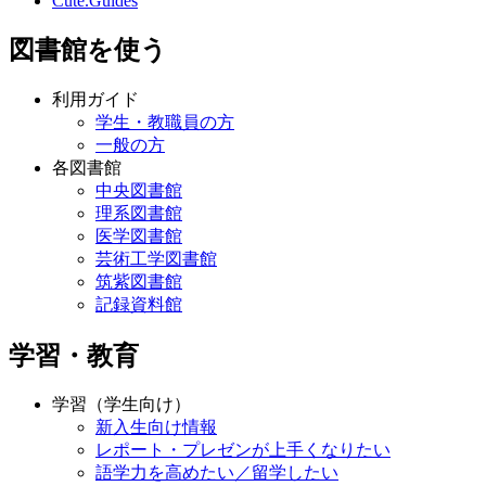
Cute.Guides
図書館を使う
利用ガイド
学生・教職員の方
一般の方
各図書館
中央図書館
理系図書館
医学図書館
芸術工学図書館
筑紫図書館
記録資料館
学習・教育
学習（学生向け）
新入生向け情報
レポート・プレゼンが上手くなりたい
語学力を高めたい／留学したい