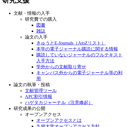
研究支援
文献・情報の入手
研究費での購入
図書
雑誌
論文の入手
きゅうとE-Journals（AtoZリスト）
本学の電子ジャーナル購読に関する情報
購読していないジャーナルのフルテキスト
入手方法
学外からの文献取り寄せ
キャンパス外からの電子ジャーナル等の利
用
論文の執筆・投稿
文献管理ツール
APC割引情報
ハゲタカジャーナル（注意喚起）
研究成果の公開
オープンアクセス
オープンアクセスとは
九州大学オープンアクセス方針