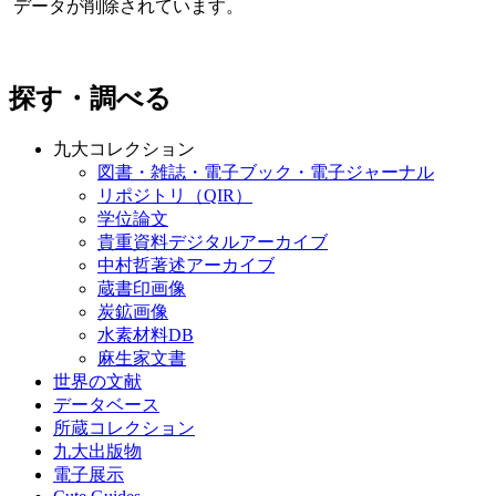
データが削除されています。
探す・調べる
九大コレクション
図書・雑誌・電子ブック・電子ジャーナル
リポジトリ（QIR）
学位論文
貴重資料デジタルアーカイブ
中村哲著述アーカイブ
蔵書印画像
炭鉱画像
水素材料DB
麻生家文書
世界の文献
データベース
所蔵コレクション
九大出版物
電子展示