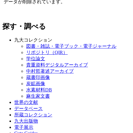
データが削除されています。
探す・調べる
九大コレクション
図書・雑誌・電子ブック・電子ジャーナル
リポジトリ（QIR）
学位論文
貴重資料デジタルアーカイブ
中村哲著述アーカイブ
蔵書印画像
炭鉱画像
水素材料DB
麻生家文書
世界の文献
データベース
所蔵コレクション
九大出版物
電子展示