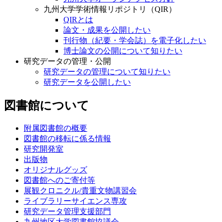
九州大学学術情報リポジトリ（QIR）
QIRとは
論文・成果を公開したい
刊行物（紀要・学会誌）を電子化したい
博士論文の公開について知りたい
研究データの管理・公開
研究データの管理について知りたい
研究データを公開したい
図書館について
附属図書館の概要
図書館の移転に係る情報
研究開発室
出版物
オリジナルグッズ
図書館へのご寄付等
展観クロニクル/貴重文物講習会
ライブラリーサイエンス専攻
研究データ管理支援部門
九州地区大学図書館協議会