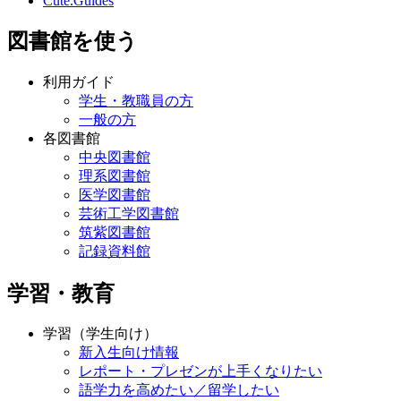
Cute.Guides
図書館を使う
利用ガイド
学生・教職員の方
一般の方
各図書館
中央図書館
理系図書館
医学図書館
芸術工学図書館
筑紫図書館
記録資料館
学習・教育
学習（学生向け）
新入生向け情報
レポート・プレゼンが上手くなりたい
語学力を高めたい／留学したい