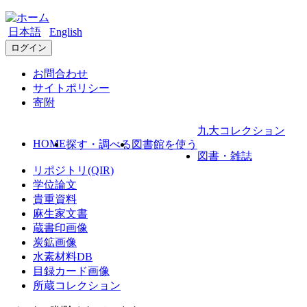
日本語
English
ログイン
お問合わせ
サイトポリシー
寄附
九大コレクション
HOME
探す・調べる
図書館を使う
図書・雑誌
リポジトリ(QIR)
学位論文
貴重資料
麻生家文書
蔵書印画像
炭鉱画像
水素材料DB
目録カード画像
所蔵コレクション