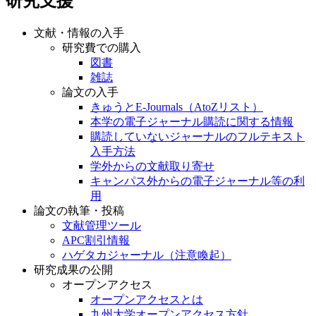
研究支援
文献・情報の入手
研究費での購入
図書
雑誌
論文の入手
きゅうとE-Journals（AtoZリスト）
本学の電子ジャーナル購読に関する情報
購読していないジャーナルのフルテキスト
入手方法
学外からの文献取り寄せ
キャンパス外からの電子ジャーナル等の利
用
論文の執筆・投稿
文献管理ツール
APC割引情報
ハゲタカジャーナル（注意喚起）
研究成果の公開
オープンアクセス
オープンアクセスとは
九州大学オープンアクセス方針