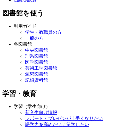
Cute.Guides
図書館を使う
利用ガイド
学生・教職員の方
一般の方
各図書館
中央図書館
理系図書館
医学図書館
芸術工学図書館
筑紫図書館
記録資料館
学習・教育
学習（学生向け）
新入生向け情報
レポート・プレゼンが上手くなりたい
語学力を高めたい／留学したい