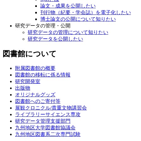
論文・成果を公開したい
刊行物（紀要・学会誌）を電子化したい
博士論文の公開について知りたい
研究データの管理・公開
研究データの管理について知りたい
研究データを公開したい
図書館について
附属図書館の概要
図書館の移転に係る情報
研究開発室
出版物
オリジナルグッズ
図書館へのご寄付等
展観クロニクル/貴重文物講習会
ライブラリーサイエンス専攻
研究データ管理支援部門
九州地区大学図書館協議会
九州地区図書系二次専門試験