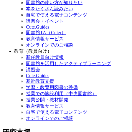
図書館の使い方が知りたい
本をたくさん読みたい
自宅で使える電子コンテンツ
講習会・イベント
Cute.Guides
図書館TA（Cuter）
教育情報サービス
オンラインでのご相談
教育（教員向け）
新任教員向け情報
図書館を活用したアクティブラーニング
講習会
Cute.Guides
基幹教育支援
学習・教育用図書の整備
授業での施設利用（中央図書館）
授業公開・教材開発
教育情報サービス
自宅で使える電子コンテンツ
オンラインでのご相談