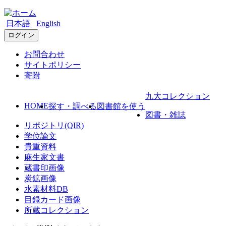
日本語
English
ログイン
お問合わせ
サイトポリシー
寄附
九大コレクション
HOME
探す・調べる
図書館を使う
図書・雑誌
リポジトリ(QIR)
学位論文
貴重資料
麻生家文書
蔵書印画像
炭鉱画像
水素材料DB
目録カード画像
所蔵コレクション