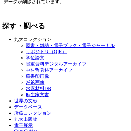
データが削除されています。
探す・調べる
九大コレクション
図書・雑誌・電子ブック・電子ジャーナル
リポジトリ（QIR）
学位論文
貴重資料デジタルアーカイブ
中村哲著述アーカイブ
蔵書印画像
炭鉱画像
水素材料DB
麻生家文書
世界の文献
データベース
所蔵コレクション
九大出版物
電子展示