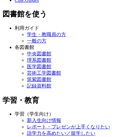
Cute.Guides
図書館を使う
利用ガイド
学生・教職員の方
一般の方
各図書館
中央図書館
理系図書館
医学図書館
芸術工学図書館
筑紫図書館
記録資料館
学習・教育
学習（学生向け）
新入生向け情報
レポート・プレゼンが上手くなりたい
語学力を高めたい／留学したい