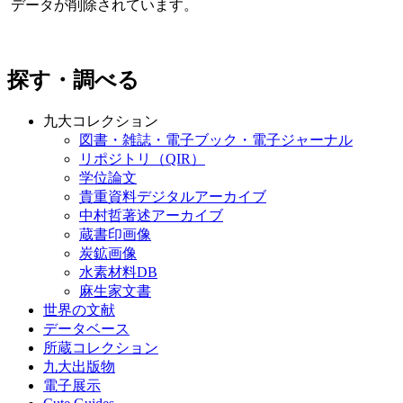
データが削除されています。
探す・調べる
九大コレクション
図書・雑誌・電子ブック・電子ジャーナル
リポジトリ（QIR）
学位論文
貴重資料デジタルアーカイブ
中村哲著述アーカイブ
蔵書印画像
炭鉱画像
水素材料DB
麻生家文書
世界の文献
データベース
所蔵コレクション
九大出版物
電子展示