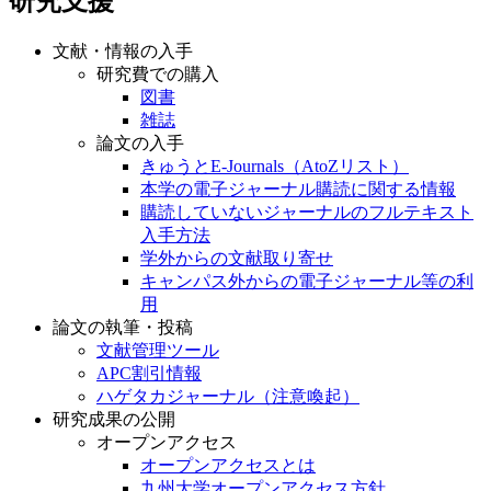
研究支援
文献・情報の入手
研究費での購入
図書
雑誌
論文の入手
きゅうとE-Journals（AtoZリスト）
本学の電子ジャーナル購読に関する情報
購読していないジャーナルのフルテキスト
入手方法
学外からの文献取り寄せ
キャンパス外からの電子ジャーナル等の利
用
論文の執筆・投稿
文献管理ツール
APC割引情報
ハゲタカジャーナル（注意喚起）
研究成果の公開
オープンアクセス
オープンアクセスとは
九州大学オープンアクセス方針