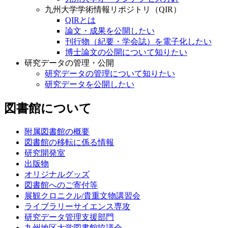
九州大学学術情報リポジトリ（QIR）
QIRとは
論文・成果を公開したい
刊行物（紀要・学会誌）を電子化したい
博士論文の公開について知りたい
研究データの管理・公開
研究データの管理について知りたい
研究データを公開したい
図書館について
附属図書館の概要
図書館の移転に係る情報
研究開発室
出版物
オリジナルグッズ
図書館へのご寄付等
展観クロニクル/貴重文物講習会
ライブラリーサイエンス専攻
研究データ管理支援部門
九州地区大学図書館協議会