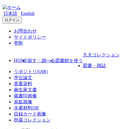
日本語
English
ログイン
お問合わせ
サイトポリシー
寄附
九大コレクション
HOME
探す・調べる
図書館を使う
図書・雑誌
リポジトリ(QIR)
学位論文
貴重資料
麻生家文書
蔵書印画像
炭鉱画像
水素材料DB
目録カード画像
所蔵コレクション