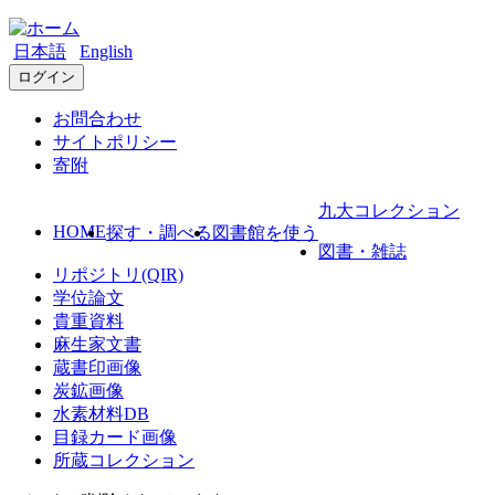
日本語
English
ログイン
お問合わせ
サイトポリシー
寄附
九大コレクション
HOME
探す・調べる
図書館を使う
図書・雑誌
リポジトリ(QIR)
学位論文
貴重資料
麻生家文書
蔵書印画像
炭鉱画像
水素材料DB
目録カード画像
所蔵コレクション