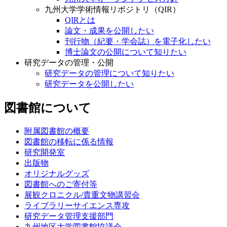
九州大学学術情報リポジトリ（QIR）
QIRとは
論文・成果を公開したい
刊行物（紀要・学会誌）を電子化したい
博士論文の公開について知りたい
研究データの管理・公開
研究データの管理について知りたい
研究データを公開したい
図書館について
附属図書館の概要
図書館の移転に係る情報
研究開発室
出版物
オリジナルグッズ
図書館へのご寄付等
展観クロニクル/貴重文物講習会
ライブラリーサイエンス専攻
研究データ管理支援部門
九州地区大学図書館協議会