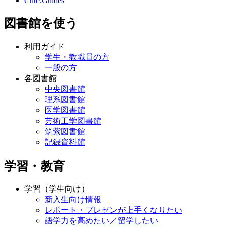
Cute.Guides
図書館を使う
利用ガイド
学生・教職員の方
一般の方
各図書館
中央図書館
理系図書館
医学図書館
芸術工学図書館
筑紫図書館
記録資料館
学習・教育
学習（学生向け）
新入生向け情報
レポート・プレゼンが上手くなりたい
語学力を高めたい／留学したい