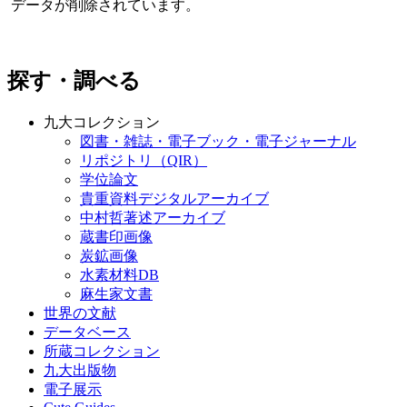
データが削除されています。
探す・調べる
九大コレクション
図書・雑誌・電子ブック・電子ジャーナル
リポジトリ（QIR）
学位論文
貴重資料デジタルアーカイブ
中村哲著述アーカイブ
蔵書印画像
炭鉱画像
水素材料DB
麻生家文書
世界の文献
データベース
所蔵コレクション
九大出版物
電子展示