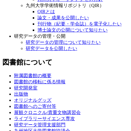
九州大学学術情報リポジトリ（QIR）
QIRとは
論文・成果を公開したい
刊行物（紀要・学会誌）を電子化したい
博士論文の公開について知りたい
研究データの管理・公開
研究データの管理について知りたい
研究データを公開したい
図書館について
附属図書館の概要
図書館の移転に係る情報
研究開発室
出版物
オリジナルグッズ
図書館へのご寄付等
展観クロニクル/貴重文物講習会
ライブラリーサイエンス専攻
研究データ管理支援部門
九州地区大学図書館協議会