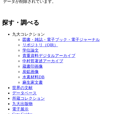
データが削除されています。
探す・調べる
九大コレクション
図書・雑誌・電子ブック・電子ジャーナル
リポジトリ（QIR）
学位論文
貴重資料デジタルアーカイブ
中村哲著述アーカイブ
蔵書印画像
炭鉱画像
水素材料DB
麻生家文書
世界の文献
データベース
所蔵コレクション
九大出版物
電子展示