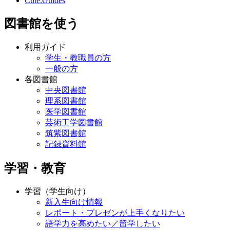
Cute.Guides
図書館を使う
利用ガイド
学生・教職員の方
一般の方
各図書館
中央図書館
理系図書館
医学図書館
芸術工学図書館
筑紫図書館
記録資料館
学習・教育
学習（学生向け）
新入生向け情報
レポート・プレゼンが上手くなりたい
語学力を高めたい／留学したい