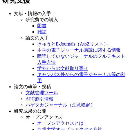
研究支援
文献・情報の入手
研究費での購入
図書
雑誌
論文の入手
きゅうとE-Journals（AtoZリスト）
本学の電子ジャーナル購読に関する情報
購読していないジャーナルのフルテキスト
入手方法
学外からの文献取り寄せ
キャンパス外からの電子ジャーナル等の利
用
論文の執筆・投稿
文献管理ツール
APC割引情報
ハゲタカジャーナル（注意喚起）
研究成果の公開
オープンアクセス
オープンアクセスとは
九州大学オープンアクセス方針