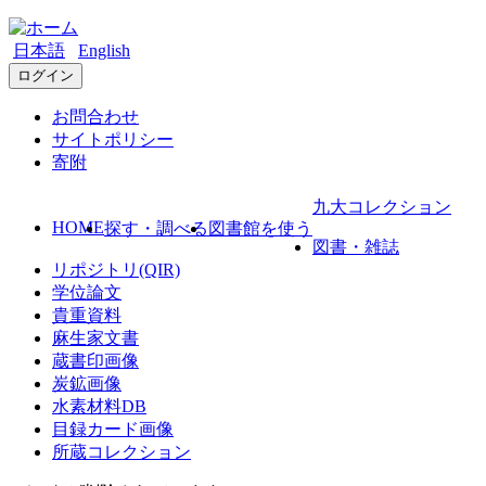
日本語
English
ログイン
お問合わせ
サイトポリシー
寄附
九大コレクション
HOME
探す・調べる
図書館を使う
図書・雑誌
リポジトリ(QIR)
学位論文
貴重資料
麻生家文書
蔵書印画像
炭鉱画像
水素材料DB
目録カード画像
所蔵コレクション