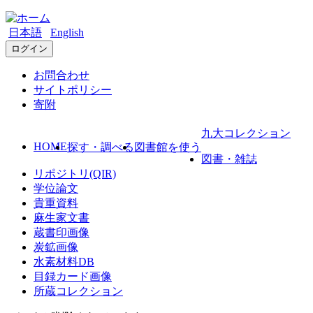
日本語
English
ログイン
お問合わせ
サイトポリシー
寄附
九大コレクション
HOME
探す・調べる
図書館を使う
図書・雑誌
リポジトリ(QIR)
学位論文
貴重資料
麻生家文書
蔵書印画像
炭鉱画像
水素材料DB
目録カード画像
所蔵コレクション