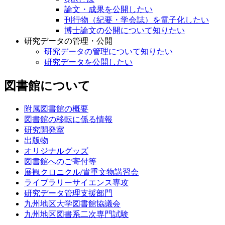
論文・成果を公開したい
刊行物（紀要・学会誌）を電子化したい
博士論文の公開について知りたい
研究データの管理・公開
研究データの管理について知りたい
研究データを公開したい
図書館について
附属図書館の概要
図書館の移転に係る情報
研究開発室
出版物
オリジナルグッズ
図書館へのご寄付等
展観クロニクル/貴重文物講習会
ライブラリーサイエンス専攻
研究データ管理支援部門
九州地区大学図書館協議会
九州地区図書系二次専門試験