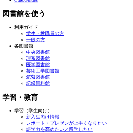
Cute.Guides
図書館を使う
利用ガイド
学生・教職員の方
一般の方
各図書館
中央図書館
理系図書館
医学図書館
芸術工学図書館
筑紫図書館
記録資料館
学習・教育
学習（学生向け）
新入生向け情報
レポート・プレゼンが上手くなりたい
語学力を高めたい／留学したい