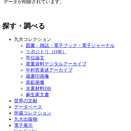
データが削除されています。
探す・調べる
九大コレクション
図書・雑誌・電子ブック・電子ジャーナル
リポジトリ（QIR）
学位論文
貴重資料デジタルアーカイブ
中村哲著述アーカイブ
蔵書印画像
炭鉱画像
水素材料DB
麻生家文書
世界の文献
データベース
所蔵コレクション
九大出版物
電子展示