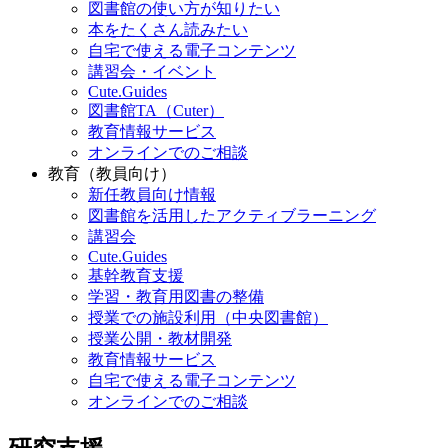
図書館の使い方が知りたい
本をたくさん読みたい
自宅で使える電子コンテンツ
講習会・イベント
Cute.Guides
図書館TA（Cuter）
教育情報サービス
オンラインでのご相談
教育（教員向け）
新任教員向け情報
図書館を活用したアクティブラーニング
講習会
Cute.Guides
基幹教育支援
学習・教育用図書の整備
授業での施設利用（中央図書館）
授業公開・教材開発
教育情報サービス
自宅で使える電子コンテンツ
オンラインでのご相談