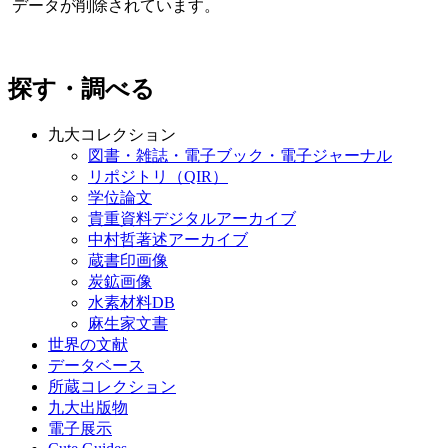
データが削除されています。
探す・調べる
九大コレクション
図書・雑誌・電子ブック・電子ジャーナル
リポジトリ（QIR）
学位論文
貴重資料デジタルアーカイブ
中村哲著述アーカイブ
蔵書印画像
炭鉱画像
水素材料DB
麻生家文書
世界の文献
データベース
所蔵コレクション
九大出版物
電子展示