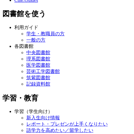
Cute.Guides
図書館を使う
利用ガイド
学生・教職員の方
一般の方
各図書館
中央図書館
理系図書館
医学図書館
芸術工学図書館
筑紫図書館
記録資料館
学習・教育
学習（学生向け）
新入生向け情報
レポート・プレゼンが上手くなりたい
語学力を高めたい／留学したい