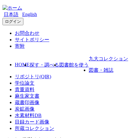
日本語
English
ログイン
お問合わせ
サイトポリシー
寄附
九大コレクション
HOME
探す・調べる
図書館を使う
図書・雑誌
リポジトリ(QIR)
学位論文
貴重資料
麻生家文書
蔵書印画像
炭鉱画像
水素材料DB
目録カード画像
所蔵コレクション