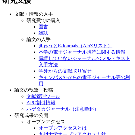
研究支援
文献・情報の入手
研究費での購入
図書
雑誌
論文の入手
きゅうとE-Journals（AtoZリスト）
本学の電子ジャーナル購読に関する情報
購読していないジャーナルのフルテキスト
入手方法
学外からの文献取り寄せ
キャンパス外からの電子ジャーナル等の利
用
論文の執筆・投稿
文献管理ツール
APC割引情報
ハゲタカジャーナル（注意喚起）
研究成果の公開
オープンアクセス
オープンアクセスとは
九州大学オープンアクセス方針