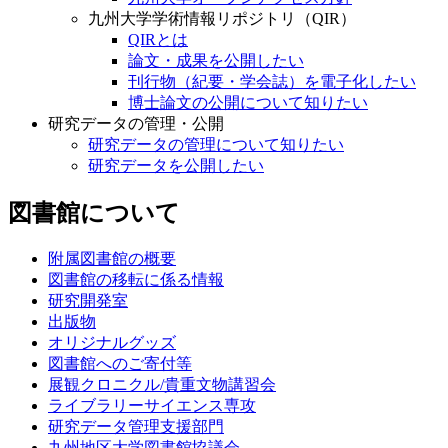
九州大学学術情報リポジトリ（QIR）
QIRとは
論文・成果を公開したい
刊行物（紀要・学会誌）を電子化したい
博士論文の公開について知りたい
研究データの管理・公開
研究データの管理について知りたい
研究データを公開したい
図書館について
附属図書館の概要
図書館の移転に係る情報
研究開発室
出版物
オリジナルグッズ
図書館へのご寄付等
展観クロニクル/貴重文物講習会
ライブラリーサイエンス専攻
研究データ管理支援部門
九州地区大学図書館協議会