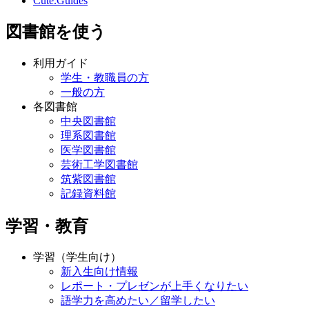
Cute.Guides
図書館を使う
利用ガイド
学生・教職員の方
一般の方
各図書館
中央図書館
理系図書館
医学図書館
芸術工学図書館
筑紫図書館
記録資料館
学習・教育
学習（学生向け）
新入生向け情報
レポート・プレゼンが上手くなりたい
語学力を高めたい／留学したい