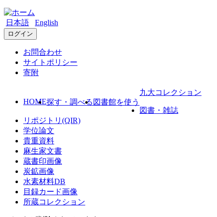
日本語
English
ログイン
お問合わせ
サイトポリシー
寄附
九大コレクション
HOME
探す・調べる
図書館を使う
図書・雑誌
リポジトリ(QIR)
学位論文
貴重資料
麻生家文書
蔵書印画像
炭鉱画像
水素材料DB
目録カード画像
所蔵コレクション