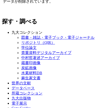
データが削除されています。
探す・調べる
九大コレクション
図書・雑誌・電子ブック・電子ジャーナル
リポジトリ（QIR）
学位論文
貴重資料デジタルアーカイブ
中村哲著述アーカイブ
蔵書印画像
炭鉱画像
水素材料DB
麻生家文書
世界の文献
データベース
所蔵コレクション
九大出版物
電子展示