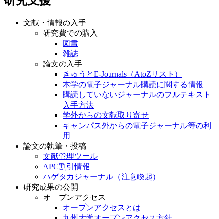
研究支援
文献・情報の入手
研究費での購入
図書
雑誌
論文の入手
きゅうとE-Journals（AtoZリスト）
本学の電子ジャーナル購読に関する情報
購読していないジャーナルのフルテキスト
入手方法
学外からの文献取り寄せ
キャンパス外からの電子ジャーナル等の利
用
論文の執筆・投稿
文献管理ツール
APC割引情報
ハゲタカジャーナル（注意喚起）
研究成果の公開
オープンアクセス
オープンアクセスとは
九州大学オープンアクセス方針