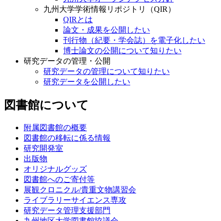
九州大学学術情報リポジトリ（QIR）
QIRとは
論文・成果を公開したい
刊行物（紀要・学会誌）を電子化したい
博士論文の公開について知りたい
研究データの管理・公開
研究データの管理について知りたい
研究データを公開したい
図書館について
附属図書館の概要
図書館の移転に係る情報
研究開発室
出版物
オリジナルグッズ
図書館へのご寄付等
展観クロニクル/貴重文物講習会
ライブラリーサイエンス専攻
研究データ管理支援部門
九州地区大学図書館協議会