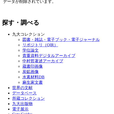
データが削除されています。
探す・調べる
九大コレクション
図書・雑誌・電子ブック・電子ジャーナル
リポジトリ（QIR）
学位論文
貴重資料デジタルアーカイブ
中村哲著述アーカイブ
蔵書印画像
炭鉱画像
水素材料DB
麻生家文書
世界の文献
データベース
所蔵コレクション
九大出版物
電子展示