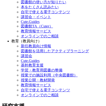
図書館の使い方が知りたい
本をたくさん読みたい
自宅で使える電子コンテンツ
講習会・イベント
Cute.Guides
図書館TA（Cuter）
教育情報サービス
オンラインでのご相談
教育（教員向け）
新任教員向け情報
図書館を活用したアクティブラーニング
講習会
Cute.Guides
基幹教育支援
学習・教育用図書の整備
授業での施設利用（中央図書館）
授業公開・教材開発
教育情報サービス
自宅で使える電子コンテンツ
オンラインでのご相談