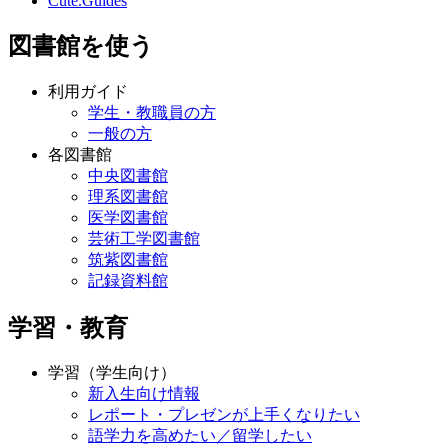
Cute.Guides
図書館を使う
利用ガイド
学生・教職員の方
一般の方
各図書館
中央図書館
理系図書館
医学図書館
芸術工学図書館
筑紫図書館
記録資料館
学習・教育
学習（学生向け）
新入生向け情報
レポート・プレゼンが上手くなりたい
語学力を高めたい／留学したい