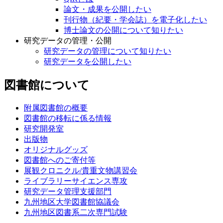
論文・成果を公開したい
刊行物（紀要・学会誌）を電子化したい
博士論文の公開について知りたい
研究データの管理・公開
研究データの管理について知りたい
研究データを公開したい
図書館について
附属図書館の概要
図書館の移転に係る情報
研究開発室
出版物
オリジナルグッズ
図書館へのご寄付等
展観クロニクル/貴重文物講習会
ライブラリーサイエンス専攻
研究データ管理支援部門
九州地区大学図書館協議会
九州地区図書系二次専門試験