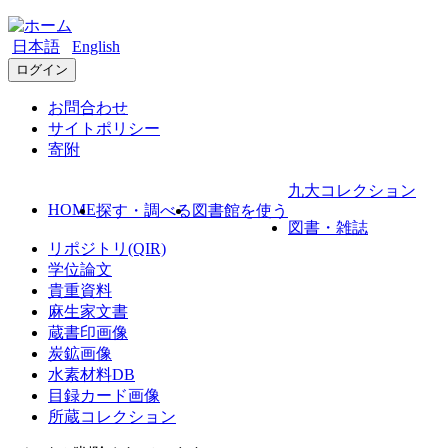
日本語
English
ログイン
お問合わせ
サイトポリシー
寄附
九大コレクション
HOME
探す・調べる
図書館を使う
図書・雑誌
リポジトリ(QIR)
学位論文
貴重資料
麻生家文書
蔵書印画像
炭鉱画像
水素材料DB
目録カード画像
所蔵コレクション