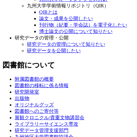
九州大学学術情報リポジトリ（QIR）
QIRとは
論文・成果を公開したい
刊行物（紀要・学会誌）を電子化したい
博士論文の公開について知りたい
研究データの管理・公開
研究データの管理について知りたい
研究データを公開したい
図書館について
附属図書館の概要
図書館の移転に係る情報
研究開発室
出版物
オリジナルグッズ
図書館へのご寄付等
展観クロニクル/貴重文物講習会
ライブラリーサイエンス専攻
研究データ管理支援部門
九州地区大学図書館協議会