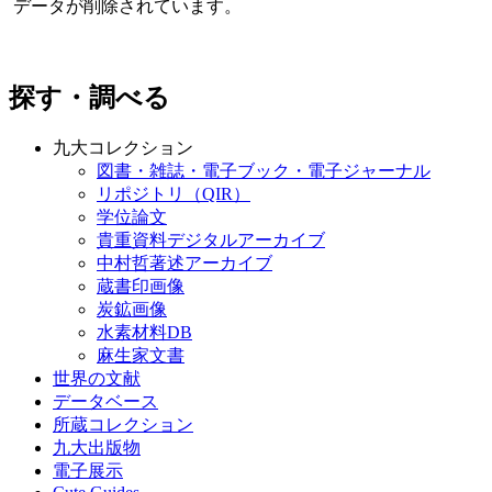
データが削除されています。
探す・調べる
九大コレクション
図書・雑誌・電子ブック・電子ジャーナル
リポジトリ（QIR）
学位論文
貴重資料デジタルアーカイブ
中村哲著述アーカイブ
蔵書印画像
炭鉱画像
水素材料DB
麻生家文書
世界の文献
データベース
所蔵コレクション
九大出版物
電子展示