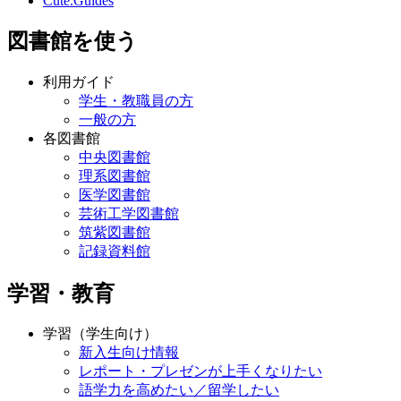
Cute.Guides
図書館を使う
利用ガイド
学生・教職員の方
一般の方
各図書館
中央図書館
理系図書館
医学図書館
芸術工学図書館
筑紫図書館
記録資料館
学習・教育
学習（学生向け）
新入生向け情報
レポート・プレゼンが上手くなりたい
語学力を高めたい／留学したい