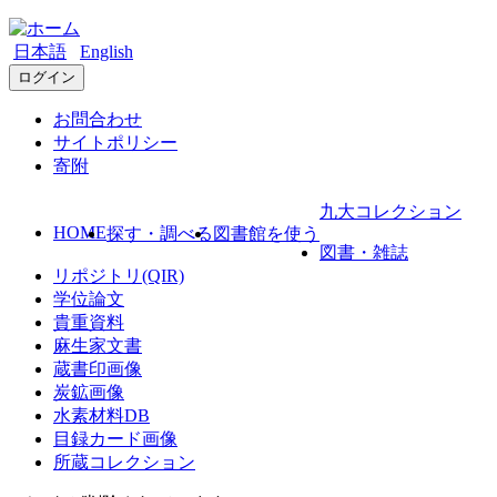
日本語
English
ログイン
お問合わせ
サイトポリシー
寄附
九大コレクション
HOME
探す・調べる
図書館を使う
図書・雑誌
リポジトリ(QIR)
学位論文
貴重資料
麻生家文書
蔵書印画像
炭鉱画像
水素材料DB
目録カード画像
所蔵コレクション