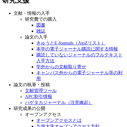
研究支援
文献・情報の入手
研究費での購入
図書
雑誌
論文の入手
きゅうとE-Journals（AtoZリスト）
本学の電子ジャーナル購読に関する情報
購読していないジャーナルのフルテキスト
入手方法
学外からの文献取り寄せ
キャンパス外からの電子ジャーナル等の利
用
論文の執筆・投稿
文献管理ツール
APC割引情報
ハゲタカジャーナル（注意喚起）
研究成果の公開
オープンアクセス
オープンアクセスとは
九州大学オープンアクセス方針