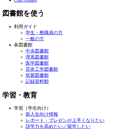
Cute.Guides
図書館を使う
利用ガイド
学生・教職員の方
一般の方
各図書館
中央図書館
理系図書館
医学図書館
芸術工学図書館
筑紫図書館
記録資料館
学習・教育
学習（学生向け）
新入生向け情報
レポート・プレゼンが上手くなりたい
語学力を高めたい／留学したい