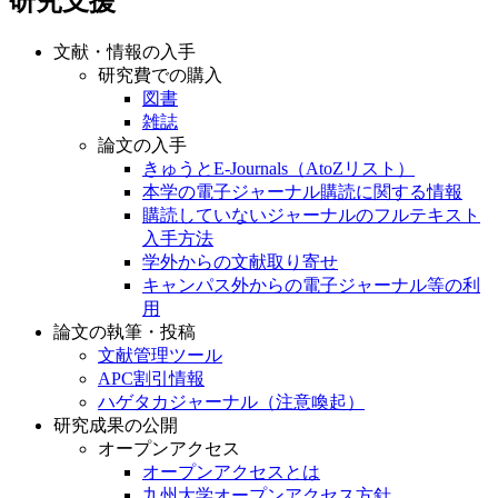
研究支援
文献・情報の入手
研究費での購入
図書
雑誌
論文の入手
きゅうとE-Journals（AtoZリスト）
本学の電子ジャーナル購読に関する情報
購読していないジャーナルのフルテキスト
入手方法
学外からの文献取り寄せ
キャンパス外からの電子ジャーナル等の利
用
論文の執筆・投稿
文献管理ツール
APC割引情報
ハゲタカジャーナル（注意喚起）
研究成果の公開
オープンアクセス
オープンアクセスとは
九州大学オープンアクセス方針