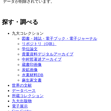
データが削除されています。
探す・調べる
九大コレクション
図書・雑誌・電子ブック・電子ジャーナル
リポジトリ（QIR）
学位論文
貴重資料デジタルアーカイブ
中村哲著述アーカイブ
蔵書印画像
炭鉱画像
水素材料DB
麻生家文書
世界の文献
データベース
所蔵コレクション
九大出版物
電子展示