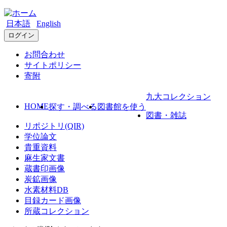
日本語
English
ログイン
お問合わせ
サイトポリシー
寄附
九大コレクション
HOME
探す・調べる
図書館を使う
図書・雑誌
リポジトリ(QIR)
学位論文
貴重資料
麻生家文書
蔵書印画像
炭鉱画像
水素材料DB
目録カード画像
所蔵コレクション