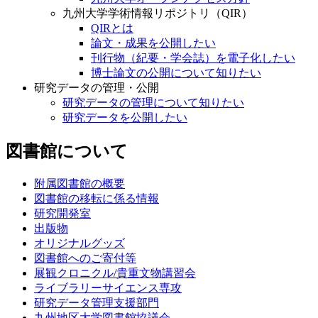
九州大学学術情報リポジトリ（QIR）
QIRとは
論文・成果を公開したい
刊行物（紀要・学会誌）を電子化したい
博士論文の公開について知りたい
研究データの管理・公開
研究データの管理について知りたい
研究データを公開したい
図書館について
附属図書館の概要
図書館の移転に係る情報
研究開発室
出版物
オリジナルグッズ
図書館へのご寄付等
展観クロニクル/貴重文物講習会
ライブラリーサイエンス専攻
研究データ管理支援部門
九州地区大学図書館協議会