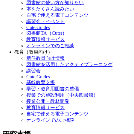
図書館の使い方が知りたい
本をたくさん読みたい
自宅で使える電子コンテンツ
講習会・イベント
Cute.Guides
図書館TA（Cuter）
教育情報サービス
オンラインでのご相談
教育（教員向け）
新任教員向け情報
図書館を活用したアクティブラーニング
講習会
Cute.Guides
基幹教育支援
学習・教育用図書の整備
授業での施設利用（中央図書館）
授業公開・教材開発
教育情報サービス
自宅で使える電子コンテンツ
オンラインでのご相談