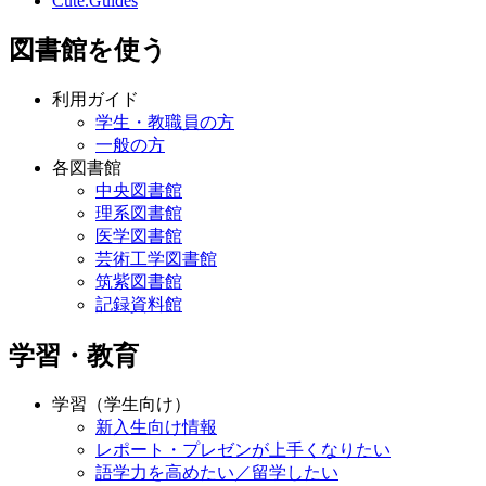
Cute.Guides
図書館を使う
利用ガイド
学生・教職員の方
一般の方
各図書館
中央図書館
理系図書館
医学図書館
芸術工学図書館
筑紫図書館
記録資料館
学習・教育
学習（学生向け）
新入生向け情報
レポート・プレゼンが上手くなりたい
語学力を高めたい／留学したい