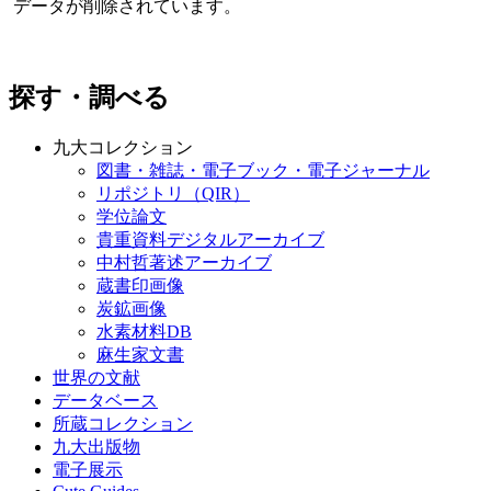
データが削除されています。
探す・調べる
九大コレクション
図書・雑誌・電子ブック・電子ジャーナル
リポジトリ（QIR）
学位論文
貴重資料デジタルアーカイブ
中村哲著述アーカイブ
蔵書印画像
炭鉱画像
水素材料DB
麻生家文書
世界の文献
データベース
所蔵コレクション
九大出版物
電子展示