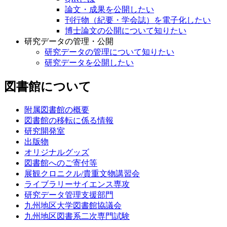
論文・成果を公開したい
刊行物（紀要・学会誌）を電子化したい
博士論文の公開について知りたい
研究データの管理・公開
研究データの管理について知りたい
研究データを公開したい
図書館について
附属図書館の概要
図書館の移転に係る情報
研究開発室
出版物
オリジナルグッズ
図書館へのご寄付等
展観クロニクル/貴重文物講習会
ライブラリーサイエンス専攻
研究データ管理支援部門
九州地区大学図書館協議会
九州地区図書系二次専門試験