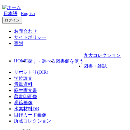
日本語
English
ログイン
お問合わせ
サイトポリシー
寄附
九大コレクション
HOME
探す・調べる
図書館を使う
図書・雑誌
リポジトリ(QIR)
学位論文
貴重資料
麻生家文書
蔵書印画像
炭鉱画像
水素材料DB
目録カード画像
所蔵コレクション