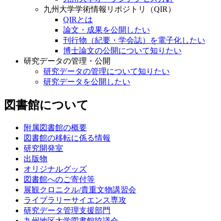
九州大学学術情報リポジトリ（QIR）
QIRとは
論文・成果を公開したい
刊行物（紀要・学会誌）を電子化したい
博士論文の公開について知りたい
研究データの管理・公開
研究データの管理について知りたい
研究データを公開したい
図書館について
附属図書館の概要
図書館の移転に係る情報
研究開発室
出版物
オリジナルグッズ
図書館へのご寄付等
展観クロニクル/貴重文物講習会
ライブラリーサイエンス専攻
研究データ管理支援部門
九州地区大学図書館協議会