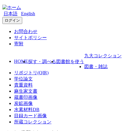
日本語
English
ログイン
お問合わせ
サイトポリシー
寄附
九大コレクション
HOME
探す・調べる
図書館を使う
図書・雑誌
リポジトリ(QIR)
学位論文
貴重資料
麻生家文書
蔵書印画像
炭鉱画像
水素材料DB
目録カード画像
所蔵コレクション