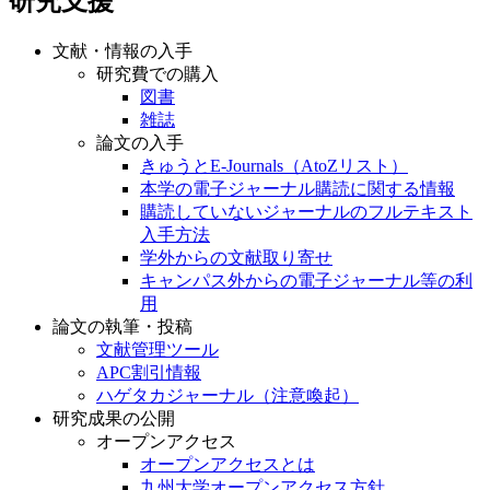
研究支援
文献・情報の入手
研究費での購入
図書
雑誌
論文の入手
きゅうとE-Journals（AtoZリスト）
本学の電子ジャーナル購読に関する情報
購読していないジャーナルのフルテキスト
入手方法
学外からの文献取り寄せ
キャンパス外からの電子ジャーナル等の利
用
論文の執筆・投稿
文献管理ツール
APC割引情報
ハゲタカジャーナル（注意喚起）
研究成果の公開
オープンアクセス
オープンアクセスとは
九州大学オープンアクセス方針