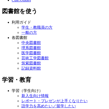
Cute.Guides
図書館を使う
利用ガイド
学生・教職員の方
一般の方
各図書館
中央図書館
理系図書館
医学図書館
芸術工学図書館
筑紫図書館
記録資料館
学習・教育
学習（学生向け）
新入生向け情報
レポート・プレゼンが上手くなりたい
語学力を高めたい／留学したい