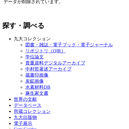
データが削除されています。
探す・調べる
九大コレクション
図書・雑誌・電子ブック・電子ジャーナル
リポジトリ（QIR）
学位論文
貴重資料デジタルアーカイブ
中村哲著述アーカイブ
蔵書印画像
炭鉱画像
水素材料DB
麻生家文書
世界の文献
データベース
所蔵コレクション
九大出版物
電子展示