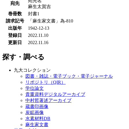
宛先名
宛先
麻生太賀吉
巻冊数
封書1
請求記号
「麻生家文書」為-810
出版年
1942-12-13
登録日
2022.11.10
更新日
2022.11.16
探す・調べる
九大コレクション
図書・雑誌・電子ブック・電子ジャーナル
リポジトリ（QIR）
学位論文
貴重資料デジタルアーカイブ
中村哲著述アーカイブ
蔵書印画像
炭鉱画像
水素材料DB
麻生家文書