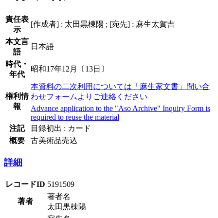
責任表
[作成者] : 太田黒棟陽 ; [宛先] : 麻生太賀吉
示
本文言
日本語
語
時代・
昭和17年12月〔13日〕
年代
本資料の二次利用については「麻生家文書」問い合
権利情
わせフォームよりご連絡ください
報
Advance application to the "Aso Archive" Inquiry Form is
required to reuse the material
注記
目録初出 : カード
概要
古美術品売込
詳細
レコードID
5191509
著者名
著者
太田黒棟陽