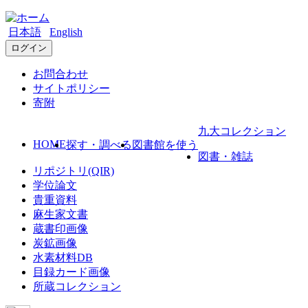
日本語
English
ログイン
お問合わせ
サイトポリシー
寄附
九大コレクション
HOME
探す・調べる
図書館を使う
図書・雑誌
リポジトリ(QIR)
学位論文
貴重資料
麻生家文書
蔵書印画像
炭鉱画像
水素材料DB
目録カード画像
所蔵コレクション