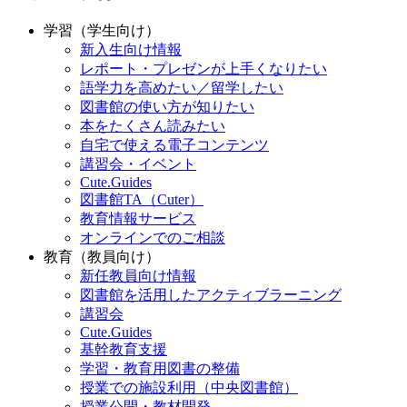
学習（学生向け）
新入生向け情報
レポート・プレゼンが上手くなりたい
語学力を高めたい／留学したい
図書館の使い方が知りたい
本をたくさん読みたい
自宅で使える電子コンテンツ
講習会・イベント
Cute.Guides
図書館TA（Cuter）
教育情報サービス
オンラインでのご相談
教育（教員向け）
新任教員向け情報
図書館を活用したアクティブラーニング
講習会
Cute.Guides
基幹教育支援
学習・教育用図書の整備
授業での施設利用（中央図書館）
授業公開・教材開発