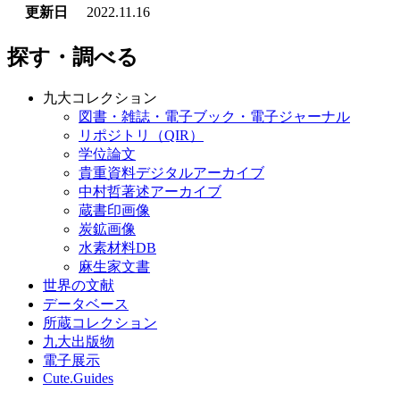
更新日
2022.11.16
探す・調べる
九大コレクション
図書・雑誌・電子ブック・電子ジャーナル
リポジトリ（QIR）
学位論文
貴重資料デジタルアーカイブ
中村哲著述アーカイブ
蔵書印画像
炭鉱画像
水素材料DB
麻生家文書
世界の文献
データベース
所蔵コレクション
九大出版物
電子展示
Cute.Guides