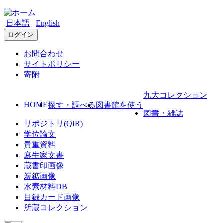
日本語
English
ログイン
お問合わせ
サイトポリシー
寄附
九大コレクション
HOME
探す・調べる
図書館を使う
図書・雑誌
リポジトリ(QIR)
学位論文
貴重資料
麻生家文書
蔵書印画像
炭鉱画像
水素材料DB
目録カード画像
所蔵コレクション