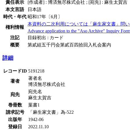
責任表示
[作成者] : 博済無尽株式会社 ; [宛先] : 麻生太賀吉
本文言語
日本語
時代・年代
昭和17年〔6月〕
本資料の二次利用については「麻生家文書」問い
権利情報
Advance application to the "Aso Archive" Inquiry Form i
注記
目録初出 : カード
概要
第貳組五千円会第貳百四拾回入札会案内
詳細
レコードID
5191218
著者名
著者
博済無尽株式会社
宛先名
宛先
麻生太賀吉
巻冊数
葉書1
請求記号
「麻生家文書」為-522
出版年
1942-06
登録日
2022.11.10