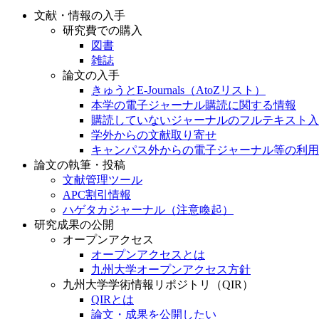
文献・情報の入手
研究費での購入
図書
雑誌
論文の入手
きゅうとE-Journals（AtoZリスト）
本学の電子ジャーナル購読に関する情報
購読していないジャーナルのフルテキスト入
学外からの文献取り寄せ
キャンパス外からの電子ジャーナル等の利用
論文の執筆・投稿
文献管理ツール
APC割引情報
ハゲタカジャーナル（注意喚起）
研究成果の公開
オープンアクセス
オープンアクセスとは
九州大学オープンアクセス方針
九州大学学術情報リポジトリ（QIR）
QIRとは
論文・成果を公開したい