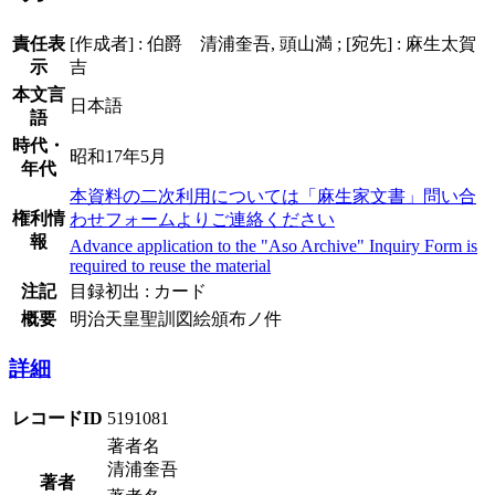
責任表
[作成者] : 伯爵 清浦奎吾, 頭山満 ; [宛先] : 麻生太賀
示
吉
本文言
日本語
語
時代・
昭和17年5月
年代
本資料の二次利用については「麻生家文書」問い合
権利情
わせフォームよりご連絡ください
報
Advance application to the "Aso Archive" Inquiry Form is
required to reuse the material
注記
目録初出 : カード
概要
明治天皇聖訓図絵頒布ノ件
詳細
レコードID
5191081
著者名
清浦奎吾
著者