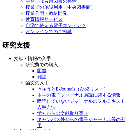
学習・教育用図書の整備
授業での施設利用（中央図書館）
授業公開・教材開発
教育情報サービス
自宅で使える電子コンテンツ
オンラインでのご相談
研究支援
文献・情報の入手
研究費での購入
図書
雑誌
論文の入手
きゅうとE-Journals（AtoZリスト）
本学の電子ジャーナル購読に関する情報
購読していないジャーナルのフルテキスト
入手方法
学外からの文献取り寄せ
キャンパス外からの電子ジャーナル等の利
用