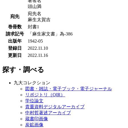
著者名
頭山満
宛先名
宛先
麻生太賀吉
巻冊数
封書1
請求記号
「麻生家文書」為-386
出版年
1942-05
登録日
2022.11.10
更新日
2022.11.16
探す・調べる
九大コレクション
図書・雑誌・電子ブック・電子ジャーナル
リポジトリ（QIR）
学位論文
貴重資料デジタルアーカイブ
中村哲著述アーカイブ
蔵書印画像
炭鉱画像