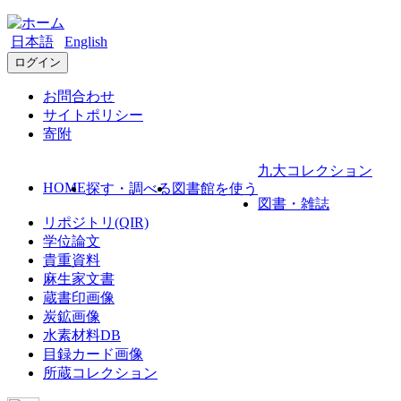
日本語
English
ログイン
お問合わせ
サイトポリシー
寄附
九大コレクション
HOME
探す・調べる
図書館を使う
図書・雑誌
リポジトリ(QIR)
学位論文
貴重資料
麻生家文書
蔵書印画像
炭鉱画像
水素材料DB
目録カード画像
所蔵コレクション