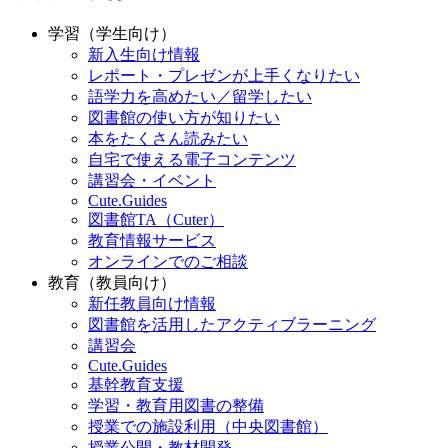
学習（学生向け）
新入生向け情報
レポート・プレゼンが上手くなりたい
語学力を高めたい／留学したい
図書館の使い方が知りたい
本をたくさん読みたい
自宅で使える電子コンテンツ
講習会・イベント
Cute.Guides
図書館TA（Cuter）
教育情報サービス
オンラインでのご相談
教育（教員向け）
新任教員向け情報
図書館を活用したアクティブラーニング
講習会
Cute.Guides
基幹教育支援
学習・教育用図書の整備
授業での施設利用（中央図書館）
授業公開・教材開発