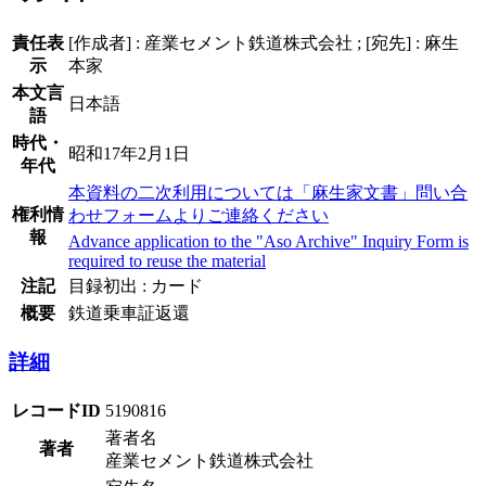
責任表
[作成者] : 産業セメント鉄道株式会社 ; [宛先] : 麻生
示
本家
本文言
日本語
語
時代・
昭和17年2月1日
年代
本資料の二次利用については「麻生家文書」問い合
権利情
わせフォームよりご連絡ください
報
Advance application to the "Aso Archive" Inquiry Form is
required to reuse the material
注記
目録初出 : カード
概要
鉄道乗車証返還
詳細
レコードID
5190816
著者名
著者
産業セメント鉄道株式会社