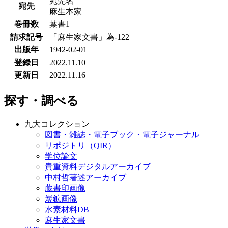
宛先名
宛先
麻生本家
巻冊数
葉書1
請求記号
「麻生家文書」為-122
出版年
1942-02-01
登録日
2022.11.10
更新日
2022.11.16
探す・調べる
九大コレクション
図書・雑誌・電子ブック・電子ジャーナル
リポジトリ（QIR）
学位論文
貴重資料デジタルアーカイブ
中村哲著述アーカイブ
蔵書印画像
炭鉱画像
水素材料DB
麻生家文書