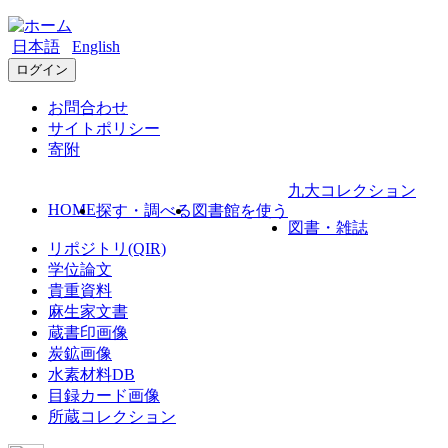
日本語
English
ログイン
お問合わせ
サイトポリシー
寄附
九大コレクション
HOME
探す・調べる
図書館を使う
図書・雑誌
リポジトリ(QIR)
学位論文
貴重資料
麻生家文書
蔵書印画像
炭鉱画像
水素材料DB
目録カード画像
所蔵コレクション