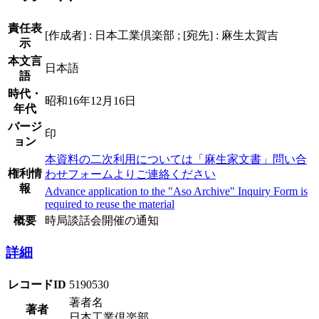
責任表
[作成者] : 日本工業倶楽部 ; [宛先] : 麻生太賀吉
示
本文言
日本語
語
時代・
昭和16年12月16日
年代
バージ
印
ョン
本資料の二次利用については「麻生家文書」問い合
権利情
わせフォームよりご連絡ください
報
Advance application to the "Aso Archive" Inquiry Form is
required to reuse the material
概要
時局談話会開催の通知
詳細
レコードID
5190530
著者名
著者
日本工業倶楽部