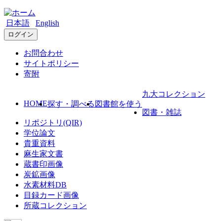
日本語
English
ログイン
お問合わせ
サイトポリシー
寄附
九大コレクション
HOME
探す・調べる
図書館を使う
図書・雑誌
リポジトリ(QIR)
学位論文
貴重資料
麻生家文書
蔵書印画像
炭鉱画像
水素材料DB
目録カード画像
所蔵コレクション