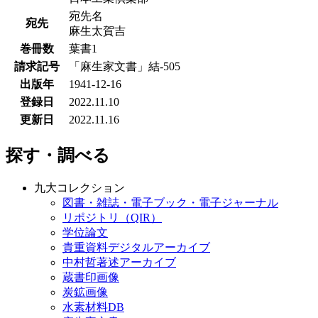
宛先名
宛先
麻生太賀吉
巻冊数
葉書1
請求記号
「麻生家文書」結-505
出版年
1941-12-16
登録日
2022.11.10
更新日
2022.11.16
探す・調べる
九大コレクション
図書・雑誌・電子ブック・電子ジャーナル
リポジトリ（QIR）
学位論文
貴重資料デジタルアーカイブ
中村哲著述アーカイブ
蔵書印画像
炭鉱画像
水素材料DB