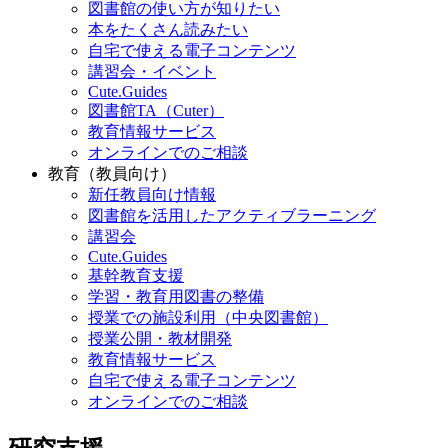
図書館の使い方が知りたい
本をたくさん読みたい
自宅で使える電子コンテンツ
講習会・イベント
Cute.Guides
図書館TA（Cuter）
教育情報サービス
オンラインでのご相談
教育（教員向け）
新任教員向け情報
図書館を活用したアクティブラーニング
講習会
Cute.Guides
基幹教育支援
学習・教育用図書の整備
授業での施設利用（中央図書館）
授業公開・教材開発
教育情報サービス
自宅で使える電子コンテンツ
オンラインでのご相談