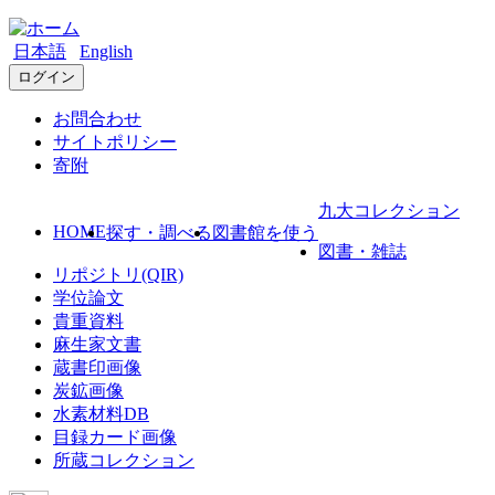
日本語
English
ログイン
お問合わせ
サイトポリシー
寄附
九大コレクション
HOME
探す・調べる
図書館を使う
図書・雑誌
リポジトリ(QIR)
学位論文
貴重資料
麻生家文書
蔵書印画像
炭鉱画像
水素材料DB
目録カード画像
所蔵コレクション