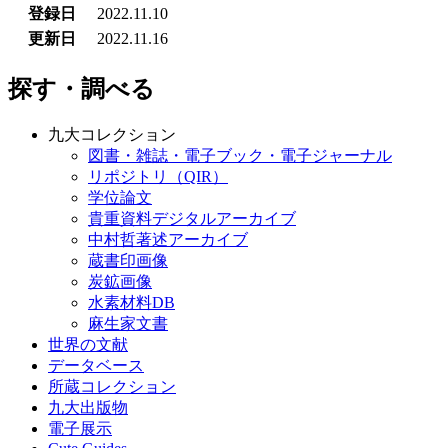
登録日
2022.11.10
更新日
2022.11.16
探す・調べる
九大コレクション
図書・雑誌・電子ブック・電子ジャーナル
リポジトリ（QIR）
学位論文
貴重資料デジタルアーカイブ
中村哲著述アーカイブ
蔵書印画像
炭鉱画像
水素材料DB
麻生家文書
世界の文献
データベース
所蔵コレクション
九大出版物
電子展示