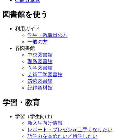
Cute.Guides
図書館を使う
利用ガイド
学生・教職員の方
一般の方
各図書館
中央図書館
理系図書館
医学図書館
芸術工学図書館
筑紫図書館
記録資料館
学習・教育
学習（学生向け）
新入生向け情報
レポート・プレゼンが上手くなりたい
語学力を高めたい／留学したい