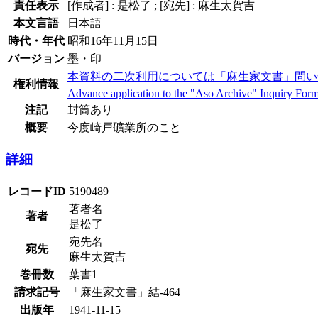
責任表示
[作成者] : 是松了 ; [宛先] : 麻生太賀吉
本文言語
日本語
時代・年代
昭和16年11月15日
バージョン
墨・印
本資料の二次利用については「麻生家文書」問い
権利情報
Advance application to the "Aso Archive" Inquiry Form i
注記
封筒あり
概要
今度崎戸礦業所のこと
詳細
レコードID
5190489
著者名
著者
是松了
宛先名
宛先
麻生太賀吉
巻冊数
葉書1
請求記号
「麻生家文書」結-464
出版年
1941-11-15