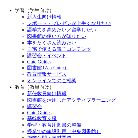
学習（学生向け）
新入生向け情報
レポート・プレゼンが上手くなりたい
語学力を高めたい／留学したい
図書館の使い方が知りたい
本をたくさん読みたい
自宅で使える電子コンテンツ
講習会・イベント
Cute.Guides
図書館TA（Cuter）
教育情報サービス
オンラインでのご相談
教育（教員向け）
新任教員向け情報
図書館を活用したアクティブラーニング
講習会
Cute.Guides
基幹教育支援
学習・教育用図書の整備
授業での施設利用（中央図書館）
授業公開・教材開発