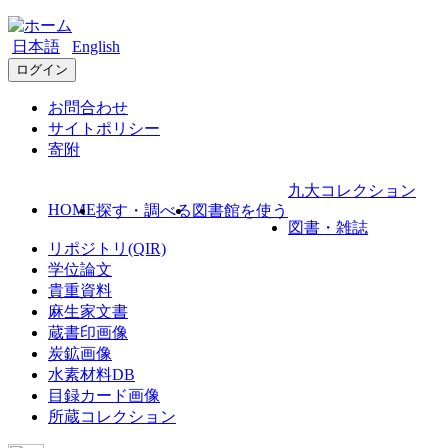
日本語
English
ログイン
お問合わせ
サイトポリシー
寄附
九大コレクション
HOME
探す・調べる
図書館を使う
図書・雑誌
リポジトリ(QIR)
学位論文
貴重資料
麻生家文書
蔵書印画像
炭鉱画像
水素材料DB
目録カード画像
所蔵コレクション