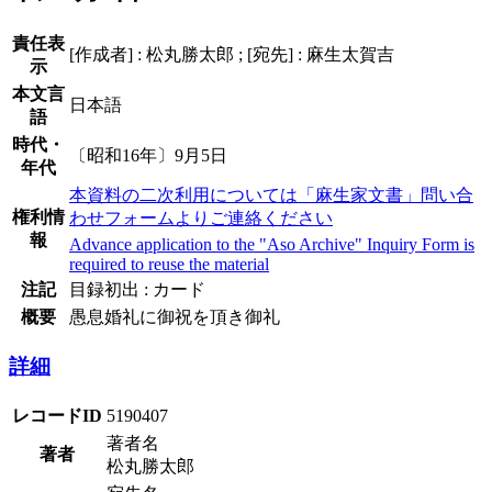
責任表
[作成者] : 松丸勝太郎 ; [宛先] : 麻生太賀吉
示
本文言
日本語
語
時代・
〔昭和16年〕9月5日
年代
本資料の二次利用については「麻生家文書」問い合
権利情
わせフォームよりご連絡ください
報
Advance application to the "Aso Archive" Inquiry Form is
required to reuse the material
注記
目録初出 : カード
概要
愚息婚礼に御祝を頂き御礼
詳細
レコードID
5190407
著者名
著者
松丸勝太郎