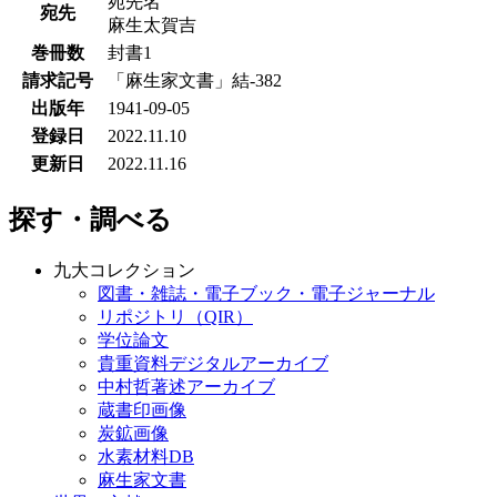
宛先名
宛先
麻生太賀吉
巻冊数
封書1
請求記号
「麻生家文書」結-382
出版年
1941-09-05
登録日
2022.11.10
更新日
2022.11.16
探す・調べる
九大コレクション
図書・雑誌・電子ブック・電子ジャーナル
リポジトリ（QIR）
学位論文
貴重資料デジタルアーカイブ
中村哲著述アーカイブ
蔵書印画像
炭鉱画像
水素材料DB
麻生家文書