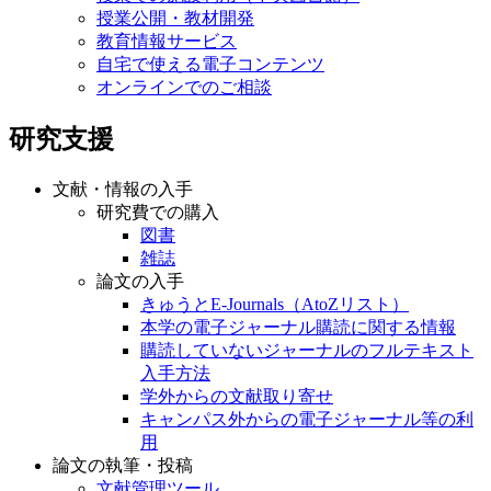
授業公開・教材開発
教育情報サービス
自宅で使える電子コンテンツ
オンラインでのご相談
研究支援
文献・情報の入手
研究費での購入
図書
雑誌
論文の入手
きゅうとE-Journals（AtoZリスト）
本学の電子ジャーナル購読に関する情報
購読していないジャーナルのフルテキスト
入手方法
学外からの文献取り寄せ
キャンパス外からの電子ジャーナル等の利
用
論文の執筆・投稿
文献管理ツール