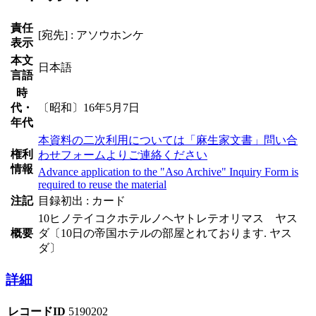
責任
[宛先] : アソウホンケ
表示
本文
日本語
言語
時
代・
〔昭和〕16年5月7日
年代
本資料の二次利用については「麻生家文書」問い合
権利
わせフォームよりご連絡ください
情報
Advance application to the "Aso Archive" Inquiry Form is
required to reuse the material
注記
目録初出 : カード
10ヒノテイコクホテルノヘヤトレテオリマス ヤス
概要
ダ〔10日の帝国ホテルの部屋とれております. ヤス
ダ〕
詳細
レコードID
5190202