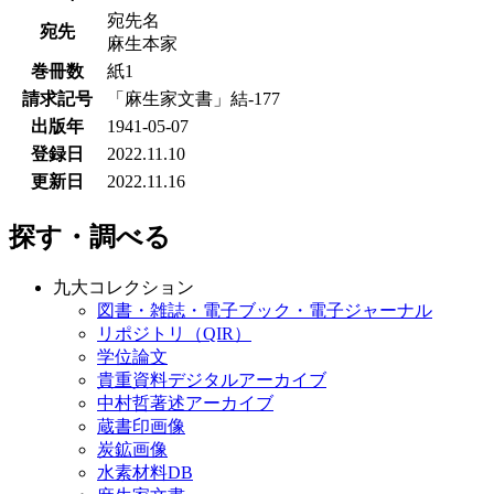
宛先名
宛先
麻生本家
巻冊数
紙1
請求記号
「麻生家文書」結-177
出版年
1941-05-07
登録日
2022.11.10
更新日
2022.11.16
探す・調べる
九大コレクション
図書・雑誌・電子ブック・電子ジャーナル
リポジトリ（QIR）
学位論文
貴重資料デジタルアーカイブ
中村哲著述アーカイブ
蔵書印画像
炭鉱画像
水素材料DB