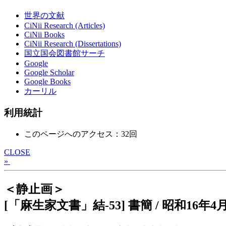
世界の文献
CiNii Research (Articles)
CiNii Books
CiNii Research (Dissertations)
国立国会図書館サーチ
Google
Google Scholar
Google Books
カーリル
利用統計
このページへのアクセス：32回
CLOSE
»
＜静止画＞
[「麻生家文書」結-53] 書簡 / 昭和16年4