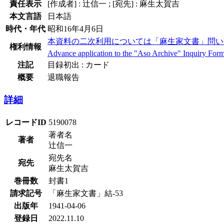
責任表示
[作成者] : 辻信一 ; [宛先] : 麻生太賀吉
本文言語
日本語
時代・年代
昭和16年4月6日
本資料の二次利用については「麻生家文書」問い
権利情報
Advance application to the "Aso Archive" Inquiry Form i
注記
目録初出 : カード
概要
退職報告
詳細
レコードID
5190078
著者名
著者
辻信一
宛先名
宛先
麻生太賀吉
巻冊数
封書1
請求記号
「麻生家文書」結-53
出版年
1941-04-06
登録日
2022.11.10