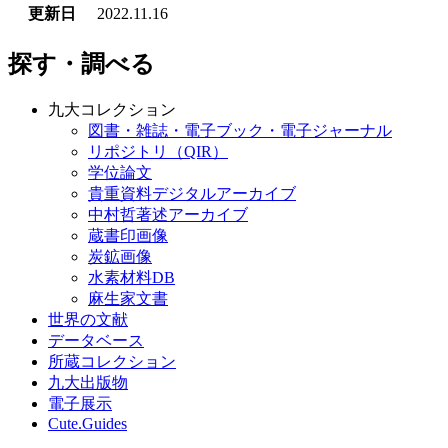
更新日
2022.11.16
探す・調べる
九大コレクション
図書・雑誌・電子ブック・電子ジャーナル
リポジトリ（QIR）
学位論文
貴重資料デジタルアーカイブ
中村哲著述アーカイブ
蔵書印画像
炭鉱画像
水素材料DB
麻生家文書
世界の文献
データベース
所蔵コレクション
九大出版物
電子展示
Cute.Guides