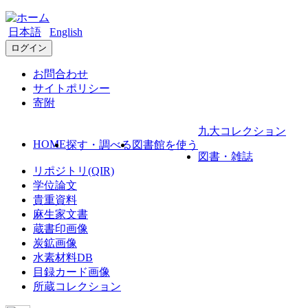
日本語
English
ログイン
お問合わせ
サイトポリシー
寄附
九大コレクション
HOME
探す・調べる
図書館を使う
図書・雑誌
リポジトリ(QIR)
学位論文
貴重資料
麻生家文書
蔵書印画像
炭鉱画像
水素材料DB
目録カード画像
所蔵コレクション