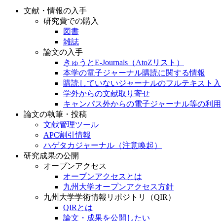
文献・情報の入手
研究費での購入
図書
雑誌
論文の入手
きゅうとE-Journals（AtoZリスト）
本学の電子ジャーナル購読に関する情報
購読していないジャーナルのフルテキスト入
学外からの文献取り寄せ
キャンパス外からの電子ジャーナル等の利用
論文の執筆・投稿
文献管理ツール
APC割引情報
ハゲタカジャーナル（注意喚起）
研究成果の公開
オープンアクセス
オープンアクセスとは
九州大学オープンアクセス方針
九州大学学術情報リポジトリ（QIR）
QIRとは
論文・成果を公開したい