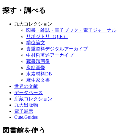
探す・調べる
九大コレクション
図書・雑誌・電子ブック・電子ジャーナル
リポジトリ（QIR）
学位論文
貴重資料デジタルアーカイブ
中村哲著述アーカイブ
蔵書印画像
炭鉱画像
水素材料DB
麻生家文書
世界の文献
データベース
所蔵コレクション
九大出版物
電子展示
Cute.Guides
図書館を使う