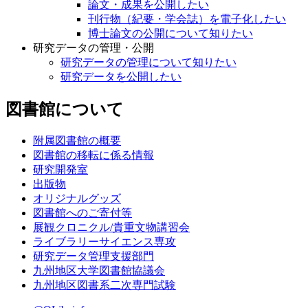
論文・成果を公開したい
刊行物（紀要・学会誌）を電子化したい
博士論文の公開について知りたい
研究データの管理・公開
研究データの管理について知りたい
研究データを公開したい
図書館について
附属図書館の概要
図書館の移転に係る情報
研究開発室
出版物
オリジナルグッズ
図書館へのご寄付等
展観クロニクル/貴重文物講習会
ライブラリーサイエンス専攻
研究データ管理支援部門
九州地区大学図書館協議会
九州地区図書系二次専門試験