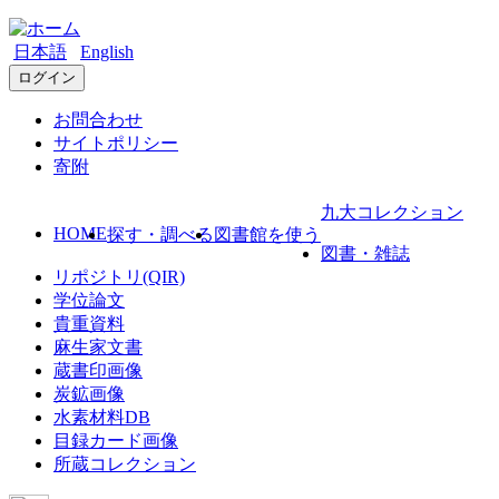
日本語
English
ログイン
お問合わせ
サイトポリシー
寄附
九大コレクション
HOME
探す・調べる
図書館を使う
図書・雑誌
リポジトリ(QIR)
学位論文
貴重資料
麻生家文書
蔵書印画像
炭鉱画像
水素材料DB
目録カード画像
所蔵コレクション