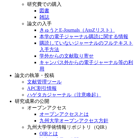
研究費での購入
図書
雑誌
論文の入手
きゅうとE-Journals（AtoZリスト）
本学の電子ジャーナル購読に関する情報
購読していないジャーナルのフルテキスト
入手方法
学外からの文献取り寄せ
キャンパス外からの電子ジャーナル等の利
用
論文の執筆・投稿
文献管理ツール
APC割引情報
ハゲタカジャーナル（注意喚起）
研究成果の公開
オープンアクセス
オープンアクセスとは
九州大学オープンアクセス方針
九州大学学術情報リポジトリ（QIR）
QIRとは