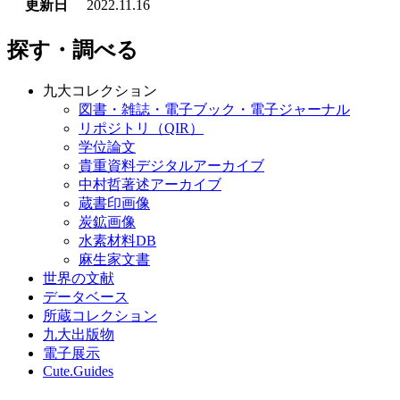
更新日
2022.11.16
探す・調べる
九大コレクション
図書・雑誌・電子ブック・電子ジャーナル
リポジトリ（QIR）
学位論文
貴重資料デジタルアーカイブ
中村哲著述アーカイブ
蔵書印画像
炭鉱画像
水素材料DB
麻生家文書
世界の文献
データベース
所蔵コレクション
九大出版物
電子展示
Cute.Guides