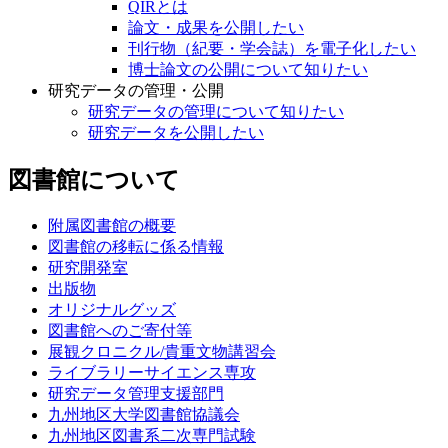
QIRとは
論文・成果を公開したい
刊行物（紀要・学会誌）を電子化したい
博士論文の公開について知りたい
研究データの管理・公開
研究データの管理について知りたい
研究データを公開したい
図書館について
附属図書館の概要
図書館の移転に係る情報
研究開発室
出版物
オリジナルグッズ
図書館へのご寄付等
展観クロニクル/貴重文物講習会
ライブラリーサイエンス専攻
研究データ管理支援部門
九州地区大学図書館協議会
九州地区図書系二次専門試験