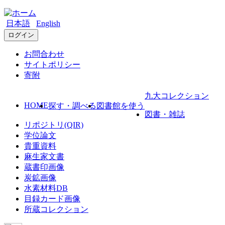
日本語
English
ログイン
お問合わせ
サイトポリシー
寄附
九大コレクション
HOME
探す・調べる
図書館を使う
図書・雑誌
リポジトリ(QIR)
学位論文
貴重資料
麻生家文書
蔵書印画像
炭鉱画像
水素材料DB
目録カード画像
所蔵コレクション