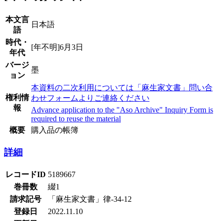
本文言
日本語
語
時代・
[年不明]6月3日
年代
バージ
墨
ョン
本資料の二次利用については「麻生家文書」問い合
権利情
わせフォームよりご連絡ください
報
Advance application to the "Aso Archive" Inquiry Form is
required to reuse the material
概要
購入品の帳簿
詳細
レコードID
5189667
巻冊数
綴1
請求記号
「麻生家文書」律-34-12
登録日
2022.11.10