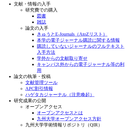
文献・情報の入手
研究費での購入
図書
雑誌
論文の入手
きゅうとE-Journals（AtoZリスト）
本学の電子ジャーナル購読に関する情報
購読していないジャーナルのフルテキスト
入手方法
学外からの文献取り寄せ
キャンパス外からの電子ジャーナル等の利
用
論文の執筆・投稿
文献管理ツール
APC割引情報
ハゲタカジャーナル（注意喚起）
研究成果の公開
オープンアクセス
オープンアクセスとは
九州大学オープンアクセス方針
九州大学学術情報リポジトリ（QIR）