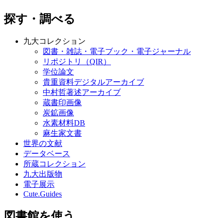
探す・調べる
九大コレクション
図書・雑誌・電子ブック・電子ジャーナル
リポジトリ（QIR）
学位論文
貴重資料デジタルアーカイブ
中村哲著述アーカイブ
蔵書印画像
炭鉱画像
水素材料DB
麻生家文書
世界の文献
データベース
所蔵コレクション
九大出版物
電子展示
Cute.Guides
図書館を使う