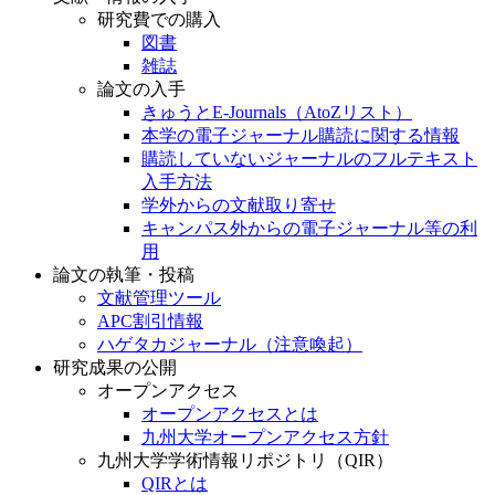
研究費での購入
図書
雑誌
論文の入手
きゅうとE-Journals（AtoZリスト）
本学の電子ジャーナル購読に関する情報
購読していないジャーナルのフルテキスト
入手方法
学外からの文献取り寄せ
キャンパス外からの電子ジャーナル等の利
用
論文の執筆・投稿
文献管理ツール
APC割引情報
ハゲタカジャーナル（注意喚起）
研究成果の公開
オープンアクセス
オープンアクセスとは
九州大学オープンアクセス方針
九州大学学術情報リポジトリ（QIR）
QIRとは