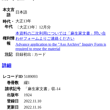
本文言
日本語
語
大正13年
時代・
年代
〔大正13年〕12月分
本資料の二次利用については「麻生家文書」問い合
権利情
わせフォームよりご連絡ください
報
Advance application to the "Aso Archive" Inquiry Form is
required to reuse the material
注記
目録初出 : カード
詳細
レコードID
5189093
巻冊数
綴1
請求記号
「麻生家文書」収-14
出版年
1924
登録日
2022.11.10
更新日
2022.11.16