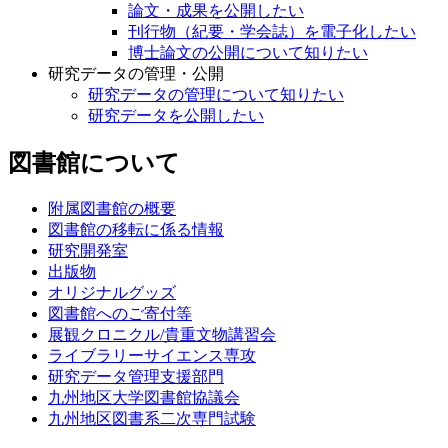
論文・成果を公開したい
刊行物（紀要・学会誌）を電子化したい
博士論文の公開について知りたい
研究データの管理・公開
研究データの管理について知りたい
研究データを公開したい
図書館について
附属図書館の概要
図書館の移転に係る情報
研究開発室
出版物
オリジナルグッズ
図書館へのご寄付等
展観クロニクル/貴重文物講習会
ライブラリーサイエンス専攻
研究データ管理支援部門
九州地区大学図書館協議会
九州地区図書系二次専門試験