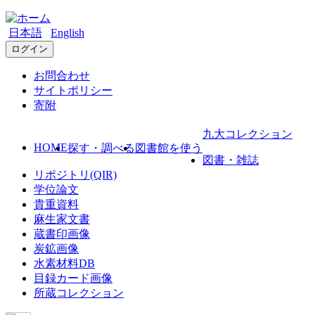
日本語
English
ログイン
お問合わせ
サイトポリシー
寄附
九大コレクション
HOME
探す・調べる
図書館を使う
図書・雑誌
リポジトリ(QIR)
学位論文
貴重資料
麻生家文書
蔵書印画像
炭鉱画像
水素材料DB
目録カード画像
所蔵コレクション