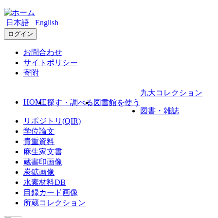
日本語
English
ログイン
お問合わせ
サイトポリシー
寄附
九大コレクション
HOME
探す・調べる
図書館を使う
図書・雑誌
リポジトリ(QIR)
学位論文
貴重資料
麻生家文書
蔵書印画像
炭鉱画像
水素材料DB
目録カード画像
所蔵コレクション