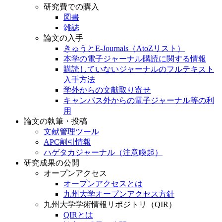
研究費での購入
図書
雑誌
論文の入手
きゅうとE-Journals（AtoZリスト）
本学の電子ジャーナル購読に関する情報
購読していないジャーナルのフルテキスト
入手方法
学外からの文献取り寄せ
キャンパス外からの電子ジャーナル等の利
用
論文の執筆・投稿
文献管理ツール
APC割引情報
ハゲタカジャーナル（注意喚起）
研究成果の公開
オープンアクセス
オープンアクセスとは
九州大学オープンアクセス方針
九州大学学術情報リポジトリ（QIR）
QIRとは