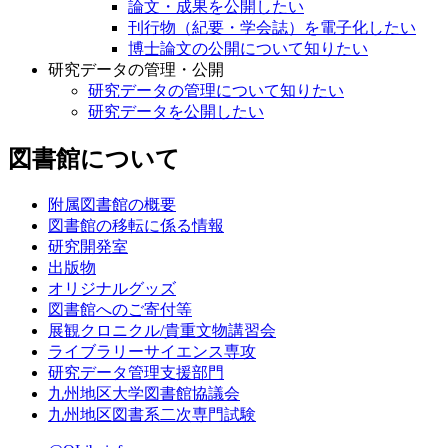
論文・成果を公開したい
刊行物（紀要・学会誌）を電子化したい
博士論文の公開について知りたい
研究データの管理・公開
研究データの管理について知りたい
研究データを公開したい
図書館について
附属図書館の概要
図書館の移転に係る情報
研究開発室
出版物
オリジナルグッズ
図書館へのご寄付等
展観クロニクル/貴重文物講習会
ライブラリーサイエンス専攻
研究データ管理支援部門
九州地区大学図書館協議会
九州地区図書系二次専門試験