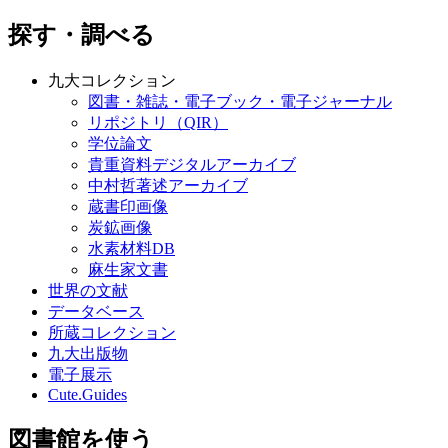
探す・調べる
九大コレクション
図書・雑誌・電子ブック・電子ジャーナル
リポジトリ（QIR）
学位論文
貴重資料デジタルアーカイブ
中村哲著述アーカイブ
蔵書印画像
炭鉱画像
水素材料DB
麻生家文書
世界の文献
データベース
所蔵コレクション
九大出版物
電子展示
Cute.Guides
図書館を使う