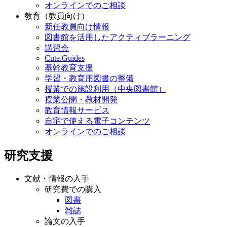
オンラインでのご相談
教育（教員向け）
新任教員向け情報
図書館を活用したアクティブラーニング
講習会
Cute.Guides
基幹教育支援
学習・教育用図書の整備
授業での施設利用（中央図書館）
授業公開・教材開発
教育情報サービス
自宅で使える電子コンテンツ
オンラインでのご相談
研究支援
文献・情報の入手
研究費での購入
図書
雑誌
論文の入手