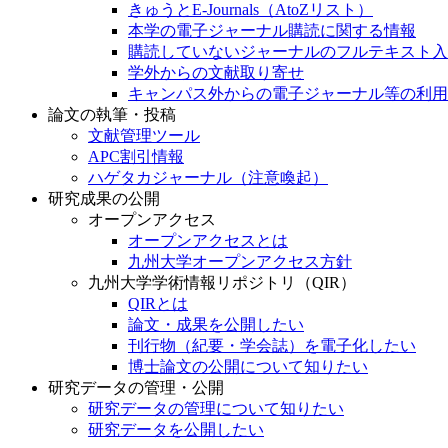
きゅうとE-Journals（AtoZリスト）
本学の電子ジャーナル購読に関する情報
購読していないジャーナルのフルテキスト入
学外からの文献取り寄せ
キャンパス外からの電子ジャーナル等の利用
論文の執筆・投稿
文献管理ツール
APC割引情報
ハゲタカジャーナル（注意喚起）
研究成果の公開
オープンアクセス
オープンアクセスとは
九州大学オープンアクセス方針
九州大学学術情報リポジトリ（QIR）
QIRとは
論文・成果を公開したい
刊行物（紀要・学会誌）を電子化したい
博士論文の公開について知りたい
研究データの管理・公開
研究データの管理について知りたい
研究データを公開したい