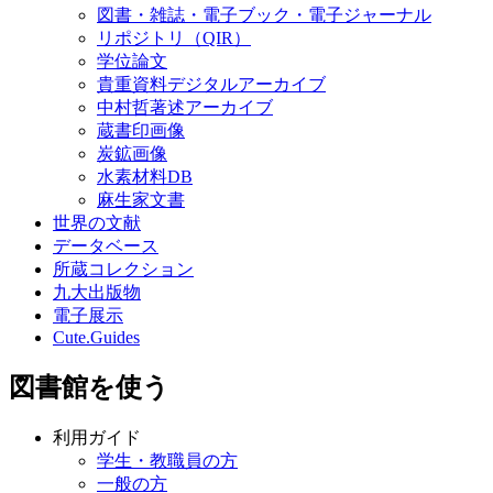
図書・雑誌・電子ブック・電子ジャーナル
リポジトリ（QIR）
学位論文
貴重資料デジタルアーカイブ
中村哲著述アーカイブ
蔵書印画像
炭鉱画像
水素材料DB
麻生家文書
世界の文献
データベース
所蔵コレクション
九大出版物
電子展示
Cute.Guides
図書館を使う
利用ガイド
学生・教職員の方
一般の方