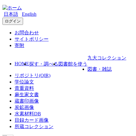
日本語
English
ログイン
お問合わせ
サイトポリシー
寄附
九大コレクション
HOME
探す・調べる
図書館を使う
図書・雑誌
リポジトリ(QIR)
学位論文
貴重資料
麻生家文書
蔵書印画像
炭鉱画像
水素材料DB
目録カード画像
所蔵コレクション