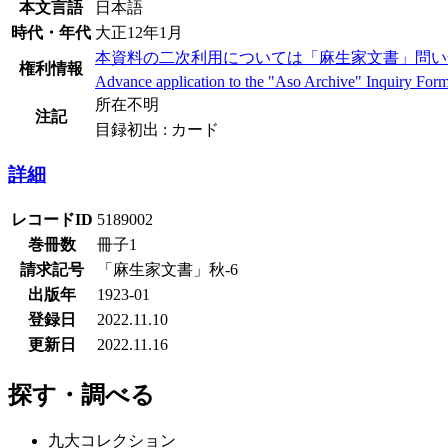
本文言語
日本語
時代・年代
大正12年1月
本資料の二次利用については「麻生家文書」問い
権利情報
Advance application to the "Aso Archive" Inquiry Form i
所在不明
注記
目録初出 : カード
詳細
レコードID
5189002
巻冊数
冊子1
請求記号
「麻生家文書」秋-6
出版年
1923-01
登録日
2022.11.10
更新日
2022.11.16
探す・調べる
九大コレクション