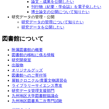
論文・成果を公開したい
刊行物（紀要・学会誌）を電子化したい
博士論文の公開について知りたい
研究データの管理・公開
研究データの管理について知りたい
研究データを公開したい
図書館について
附属図書館の概要
図書館の移転に係る情報
研究開発室
出版物
オリジナルグッズ
図書館へのご寄付等
展観クロニクル/貴重文物講習会
ライブラリーサイエンス専攻
研究データ管理支援部門
九州地区大学図書館協議会
九州地区図書系二次専門試験