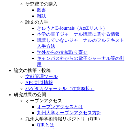
研究費での購入
図書
雑誌
論文の入手
きゅうとE-Journals（AtoZリスト）
本学の電子ジャーナル購読に関する情報
購読していないジャーナルのフルテキスト
入手方法
学外からの文献取り寄せ
キャンパス外からの電子ジャーナル等の利
用
論文の執筆・投稿
文献管理ツール
APC割引情報
ハゲタカジャーナル（注意喚起）
研究成果の公開
オープンアクセス
オープンアクセスとは
九州大学オープンアクセス方針
九州大学学術情報リポジトリ（QIR）
QIRとは