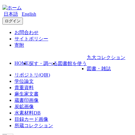
日本語
English
ログイン
お問合わせ
サイトポリシー
寄附
九大コレクション
HOME
探す・調べる
図書館を使う
図書・雑誌
リポジトリ(QIR)
学位論文
貴重資料
麻生家文書
蔵書印画像
炭鉱画像
水素材料DB
目録カード画像
所蔵コレクション