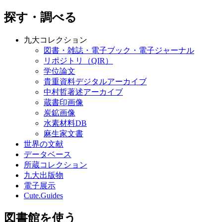
探す・調べる
九大コレクション
図書・雑誌・電子ブック・電子ジャーナル
リポジトリ（QIR）
学位論文
貴重資料デジタルアーカイブ
中村哲著述アーカイブ
蔵書印画像
炭鉱画像
水素材料DB
麻生家文書
世界の文献
データベース
所蔵コレクション
九大出版物
電子展示
Cute.Guides
図書館を使う