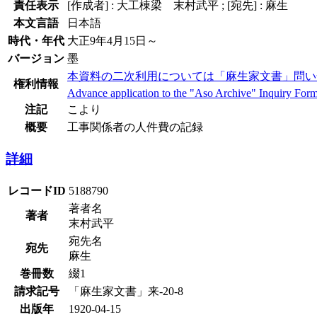
責任表示
[作成者] : 大工棟梁 末村武平 ; [宛先] : 麻生
本文言語
日本語
時代・年代
大正9年4月15日～
バージョン
墨
本資料の二次利用については「麻生家文書」問い
権利情報
Advance application to the "Aso Archive" Inquiry Form i
注記
こより
概要
工事関係者の人件費の記録
詳細
レコードID
5188790
著者名
著者
末村武平
宛先名
宛先
麻生
巻冊数
綴1
請求記号
「麻生家文書」来-20-8
出版年
1920-04-15