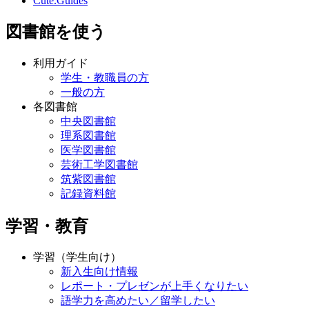
Cute.Guides
図書館を使う
利用ガイド
学生・教職員の方
一般の方
各図書館
中央図書館
理系図書館
医学図書館
芸術工学図書館
筑紫図書館
記録資料館
学習・教育
学習（学生向け）
新入生向け情報
レポート・プレゼンが上手くなりたい
語学力を高めたい／留学したい