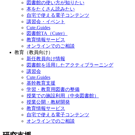
図書館の使い方が知りたい
本をたくさん読みたい
自宅で使える電子コンテンツ
講習会・イベント
Cute.Guides
図書館TA（Cuter）
教育情報サービス
オンラインでのご相談
教育（教員向け）
新任教員向け情報
図書館を活用したアクティブラーニング
講習会
Cute.Guides
基幹教育支援
学習・教育用図書の整備
授業での施設利用（中央図書館）
授業公開・教材開発
教育情報サービス
自宅で使える電子コンテンツ
オンラインでのご相談