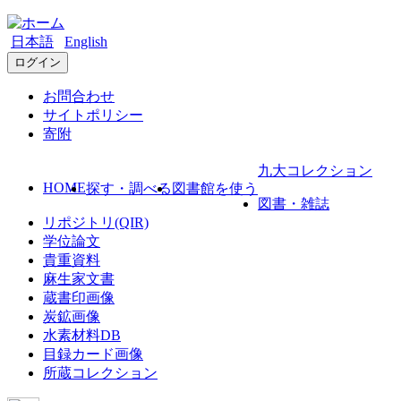
日本語
English
ログイン
お問合わせ
サイトポリシー
寄附
九大コレクション
HOME
探す・調べる
図書館を使う
図書・雑誌
リポジトリ(QIR)
学位論文
貴重資料
麻生家文書
蔵書印画像
炭鉱画像
水素材料DB
目録カード画像
所蔵コレクション