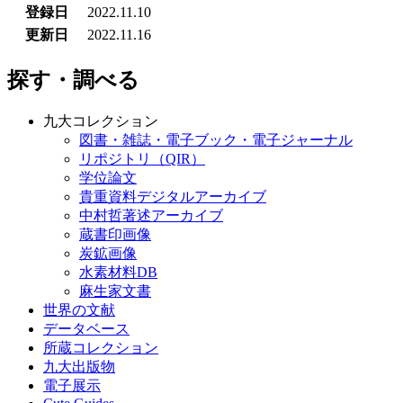
登録日
2022.11.10
更新日
2022.11.16
探す・調べる
九大コレクション
図書・雑誌・電子ブック・電子ジャーナル
リポジトリ（QIR）
学位論文
貴重資料デジタルアーカイブ
中村哲著述アーカイブ
蔵書印画像
炭鉱画像
水素材料DB
麻生家文書
世界の文献
データベース
所蔵コレクション
九大出版物
電子展示