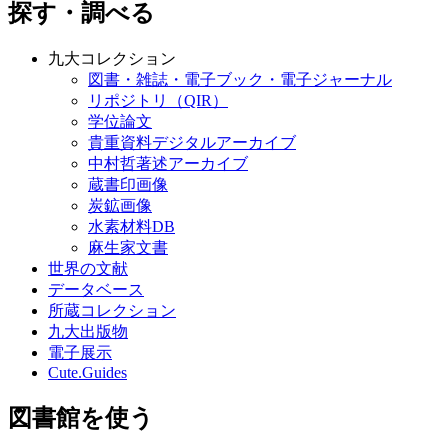
探す・調べる
九大コレクション
図書・雑誌・電子ブック・電子ジャーナル
リポジトリ（QIR）
学位論文
貴重資料デジタルアーカイブ
中村哲著述アーカイブ
蔵書印画像
炭鉱画像
水素材料DB
麻生家文書
世界の文献
データベース
所蔵コレクション
九大出版物
電子展示
Cute.Guides
図書館を使う