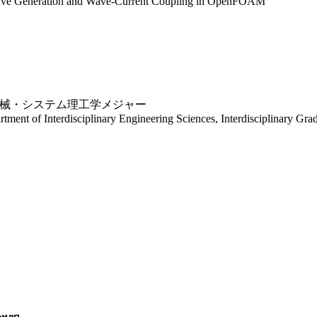
Wave Generation and Wave-Current Coupling in OpenFOAM
械・システム理工学メジャー
ment of Interdisciplinary Engineering Sciences, Interdisciplinary Gr