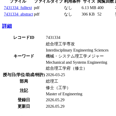
ファイル
ファイルタイプ
利用条件
サイズ
閲覧回数
7431334_fulltext
pdf
なし
6.13 MB
400
7431334_abstract
pdf
なし
306 KB
52
詳細
レコードID
7431334
総合理工学専攻
Interdisciplinary Engineering Sciences
キーワード
機械・システム理工学メジャー
Mechanical and Systems Engineering
総合理工学府（修士）
授与日(学位/助成/特許)
2026-03-25
部局
総理工
修士（工学）
注記
Master of Engineering
登録日
2026.05.29
更新日
2026.05.29