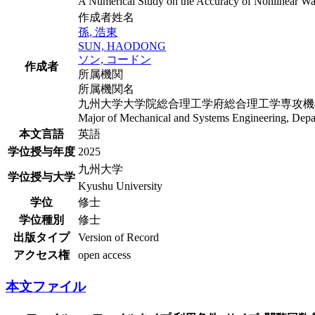
A Numerical Study on the Accuracy of Nonlinear 
作成者姓名
孫, 浩東
SUN, HAODONG
ソン, コードン
作成者
所属機関
所属機関名
九州大学大学院総合理工学府総合理工学専攻機
Major of Mechanical and Systems Engineering, Depart
本文言語
英語
学位授与年度
2025
九州大学
学位授与大学
Kyushu University
学位
修士
学位種別
修士
出版タイプ
Version of Record
アクセス権
open access
本文ファイル