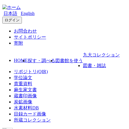
日本語
English
ログイン
お問合わせ
サイトポリシー
寄附
九大コレクション
HOME
探す・調べる
図書館を使う
図書・雑誌
リポジトリ(QIR)
学位論文
貴重資料
麻生家文書
蔵書印画像
炭鉱画像
水素材料DB
目録カード画像
所蔵コレクション