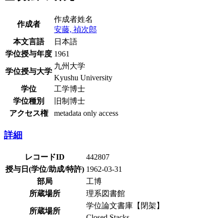
作成者姓名
作成者
安藤, 禎次郎
本文言語
日本語
学位授与年度
1961
九州大学
学位授与大学
Kyushu University
学位
工学博士
学位種別
旧制博士
アクセス権
metadata only access
詳細
レコードID
442807
授与日(学位/助成/特許)
1962-03-31
部局
工博
所蔵場所
理系図書館
学位論文書庫【閉架】
所蔵場所
Closed Stacks