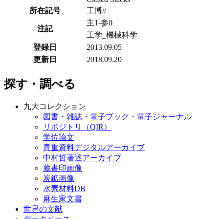
所在記号
工博//
主1-参0
注記
工学_機械科学
登録日
2013.09.05
更新日
2018.09.20
探す・調べる
九大コレクション
図書・雑誌・電子ブック・電子ジャーナル
リポジトリ（QIR）
学位論文
貴重資料デジタルアーカイブ
中村哲著述アーカイブ
蔵書印画像
炭鉱画像
水素材料DB
麻生家文書
世界の文献