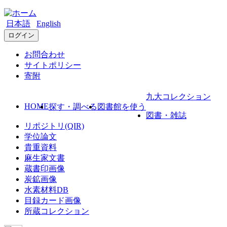
日本語
English
ログイン
お問合わせ
サイトポリシー
寄附
九大コレクション
HOME
探す・調べる
図書館を使う
図書・雑誌
リポジトリ(QIR)
学位論文
貴重資料
麻生家文書
蔵書印画像
炭鉱画像
水素材料DB
目録カード画像
所蔵コレクション