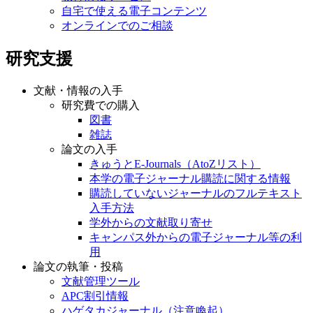
自宅で使える電子コンテンツ
オンラインでのご相談
研究支援
文献・情報の入手
研究費での購入
図書
雑誌
論文の入手
きゅうとE-Journals（AtoZリスト）
本学の電子ジャーナル購読に関する情報
購読していないジャーナルのフルテキスト
入手方法
学外からの文献取り寄せ
キャンパス外からの電子ジャーナル等の利
用
論文の執筆・投稿
文献管理ツール
APC割引情報
ハゲタカジャーナル（注意喚起）