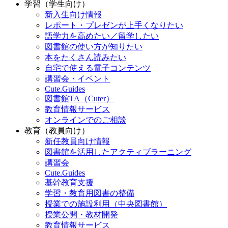
学習（学生向け）
新入生向け情報
レポート・プレゼンが上手くなりたい
語学力を高めたい／留学したい
図書館の使い方が知りたい
本をたくさん読みたい
自宅で使える電子コンテンツ
講習会・イベント
Cute.Guides
図書館TA（Cuter）
教育情報サービス
オンラインでのご相談
教育（教員向け）
新任教員向け情報
図書館を活用したアクティブラーニング
講習会
Cute.Guides
基幹教育支援
学習・教育用図書の整備
授業での施設利用（中央図書館）
授業公開・教材開発
教育情報サービス