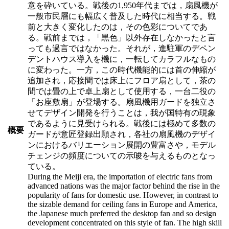
意を砕いている。戦後の1,950年代までは，扇風機が
一般市民層にも幅広く普及した時代に相当する。戦
前と大きく変化したのは，その色彩についてであ
る。戦前までは，「黒色」以外存在しなかったと言
っても過言ではなかった。それが，進駐軍のデペン
デントハウス導入を機に，一転してカラフルなもの
に変わった。一方，この時代機能的には首の伸縮が
追加され，応接間では床上にフロア扇として，茶の
間では畳の上で卓上扇として使用する，一台二役の
「お座敷扇」が登場する。扇風機用ガードを独立さ
せてデザイン開発を行うことは，我が国特有の現象
であるように見受けられる。戦後には極めて多数の
概要
ガードが意匠登録出願され，各社の扇風機のデザイ
ンにおけるバリエーション展開の豊富さや，モデル
チェンジの頻度についての示唆を与えるものとなっ
ている。
During the Meiji era, the importation of electric fans from
advanced nations was the major factor behind the rise in the
popularity of fans for domestic use. However, in contrast to
the sizable demand for ceiling fans in Europe and America,
the Japanese much preferred the desktop fan and so design
development concentrated on this style of fan. The high skill