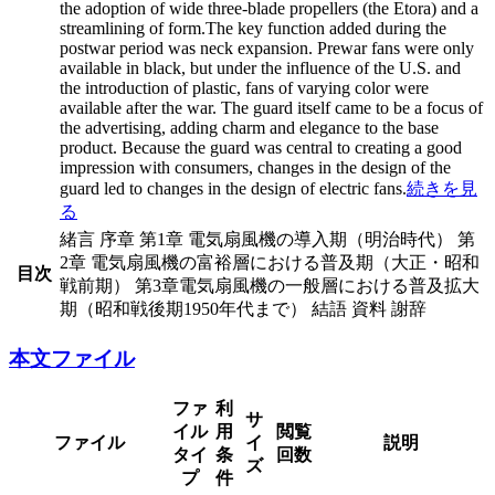
the adoption of wide three-blade propellers (the Etora) and a
streamlining of form.The key function added during the
postwar period was neck expansion. Prewar fans were only
available in black, but under the influence of the U.S. and
the introduction of plastic, fans of varying color were
available after the war. The guard itself came to be a focus of
the advertising, adding charm and elegance to the base
product. Because the guard was central to creating a good
impression with consumers, changes in the design of the
guard led to changes in the design of electric fans.
続きを見
る
緒言 序章 第1章 電気扇風機の導入期（明治時代） 第
2章 電気扇風機の富裕層における普及期（大正・昭和
目次
戦前期） 第3章電気扇風機の一般層における普及拡大
期（昭和戦後期1950年代まで） 結語 資料 謝辞
本文ファイル
ファ
利
サ
イル
用
閲覧
ファイル
イ
説明
タイ
条
回数
ズ
プ
件