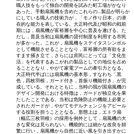
職人技をもって独自の開発を試みた町工場がかなり
あった。手動扇風機を含めたこれらの
...
製品が明らか
にしている職人の技術力が，「モノ作り日本」の潜
在的な能力を表している。大正時代及び昭和の戦前
期には，扇風機が富裕層を中心に普及を遂げる。た
だし，普及当初は扇風機の貸付制度を利用する市民
が多かった。これが，扇風機をステイタスシンボル
として機能させることとなり，富裕層の所有欲をま
すます掻き立て，さらには庶民にとっては「文化生
活」を代表するあこがれの製品としての地位を占め
ることとなり，やがて家電ブームの牽引力となる。
大正時代半ばには扇風機の基本形，すなわち「黒
色，四枚羽根，ガード付き，首振り機能付き」が完
成している。それとともに，当時の我が国扇風機の
デザイン開発における特徴は，ガードが独立化を果
たしたことである。当初は危険防止の機能上必要と
されたガードが，やがてモデルチェンジをアピール
する役割を担うこととなる。形態上は，エトラ扇
（幅広三枚羽根）の採用を例外として，扇風機の大
きな変化は見られない。機能的には細かな改良を頻
繁に行い，扇風機から自然に近い風を引き出すかに