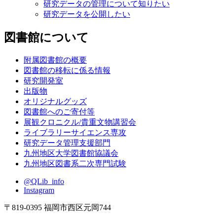
研究データの管理について知りたい
研究データを公開したい
図書館について
附属図書館の概要
図書館の移転に係る情報
研究開発室
出版物
オリジナルグッズ
図書館へのご寄付等
展観クロニクル/貴重文物講習会
ライブラリーサイエンス専攻
研究データ管理支援部門
九州地区大学図書館協議会
九州地区図書系二次専門試験
@QLib_info
Instagram
〒819-0395 福岡市西区元岡744