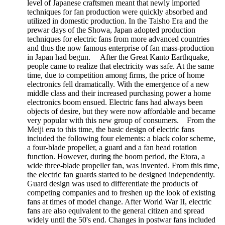
level of Japanese craftsmen meant that newly imported
techniques for fan production were quickly absorbed and
utilized in domestic production. In the Taisho Era and the
prewar days of the Showa, Japan adopted production
techniques for electric fans from more advanced countries
and thus the now famous enterprise of fan mass-production
in Japan had begun. After the Great Kanto Earthquake,
people came to realize that electricity was safe. At the same
time, due to competition among firms, the price of home
electronics fell dramatically. With the emergence of a new
middle class and their increased purchasing power a home
electronics boom ensued. Electric fans had always been
objects of desire, but they were now affordable and became
very popular with this new group of consumers. From the
Meiji era to this time, the basic design of electric fans
included the following four elements: a black color scheme,
a four-blade propeller, a guard and a fan head rotation
function. However, during the boom period, the Etora, a
wide three-blade propeller fan, was invented. From this time,
the electric fan guards started to be designed independently.
Guard design was used to differentiate the products of
competing companies and to freshen up the look of existing
fans at times of model change. After World War II, electric
fans are also equivalent to the general citizen and spread
widely until the 50's end. Changes in postwar fans included