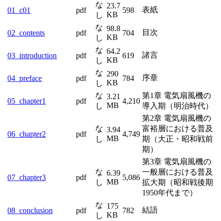
な
23.7
表紙
01_c01
pdf
598
KB
し
な
98.8
目次
02_contents
pdf
704
KB
し
な
64.2
諸言
03_introduction
pdf
619
KB
し
な
290
序章
04_preface
pdf
784
KB
し
な
第1章 電気扇風機の
3.21
05_chapter1
pdf
4,210
MB
し
導入期（明治時代）
第2章 電気扇風機の
な
富裕層における普及
3.94
06_chapter2
pdf
4,749
MB
し
期（大正・昭和戦前
期）
第3章 電気扇風機の
な
一般層における普及
6.39
07_chapter3
pdf
5,086
MB
し
拡大期（昭和戦後期
1950年代まで）
な
175
結語
08_conclusion
pdf
782
KB
し