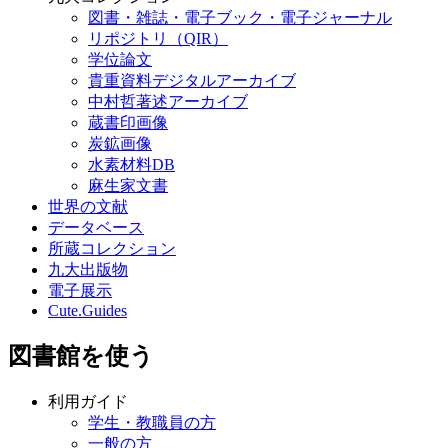
図書・雑誌・電子ブック・電子ジャーナル
リポジトリ（QIR）
学位論文
貴重資料デジタルアーカイブ
中村哲著述アーカイブ
蔵書印画像
炭鉱画像
水素材料DB
麻生家文書
世界の文献
データベース
所蔵コレクション
九大出版物
電子展示
Cute.Guides
図書館を使う
利用ガイド
学生・教職員の方
一般の方