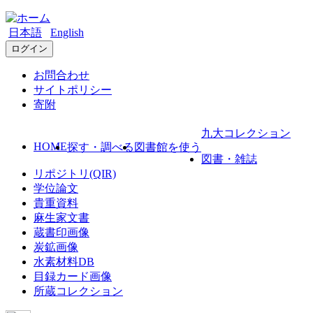
日本語
English
ログイン
お問合わせ
サイトポリシー
寄附
九大コレクション
HOME
探す・調べる
図書館を使う
図書・雑誌
リポジトリ(QIR)
学位論文
貴重資料
麻生家文書
蔵書印画像
炭鉱画像
水素材料DB
目録カード画像
所蔵コレクション