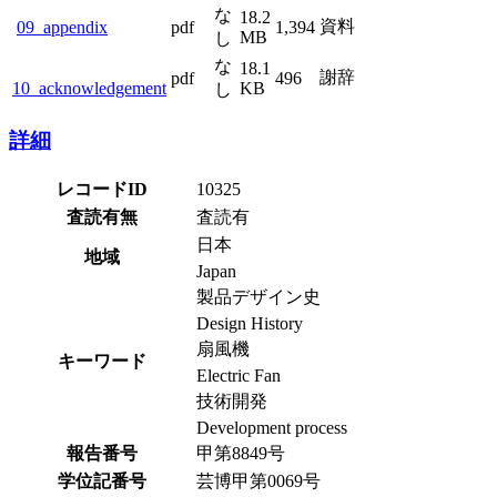
な
18.2
資料
09_appendix
pdf
1,394
MB
し
な
18.1
謝辞
pdf
496
10_acknowledgement
KB
し
詳細
レコードID
10325
査読有無
査読有
日本
地域
Japan
製品デザイン史
Design History
扇風機
キーワード
Electric Fan
技術開発
Development process
報告番号
甲第8849号
学位記番号
芸博甲第0069号