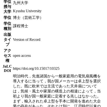
学位
九州大学
授与
Kyushu University
大学
学位
博士（芸術工学）
学位
課程博士
種別
出版
タイ
Version of Record
プ
アク
セス
open access
権
JaLC
https://doi.org/10.15017/10325
DOI
明治時代，先進諸国から一般家庭用の電気扇風機を
導入するに当って，我が国メーカーは卓上型を選択
した。既に欧米では主流であった天井扇について
は，気候・風土や家屋の構造上の相違によって，当
初より我が国一般家庭に定着する兆しはなかった。
まず，輸入された卓上型を手本に開発を進めた大企
業の存在があった。それとは別に，江戸時代以来の