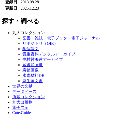
登録日
2013.08.28
更新日
2025.12.23
探す・調べる
九大コレクション
図書・雑誌・電子ブック・電子ジャーナル
リポジトリ（QIR）
学位論文
貴重資料デジタルアーカイブ
中村哲著述アーカイブ
蔵書印画像
炭鉱画像
水素材料DB
麻生家文書
世界の文献
データベース
所蔵コレクション
九大出版物
電子展示
Cute.Guides