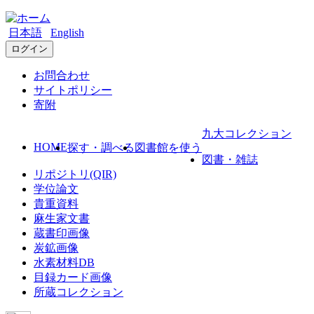
日本語
English
ログイン
お問合わせ
サイトポリシー
寄附
九大コレクション
HOME
探す・調べる
図書館を使う
図書・雑誌
リポジトリ(QIR)
学位論文
貴重資料
麻生家文書
蔵書印画像
炭鉱画像
水素材料DB
目録カード画像
所蔵コレクション