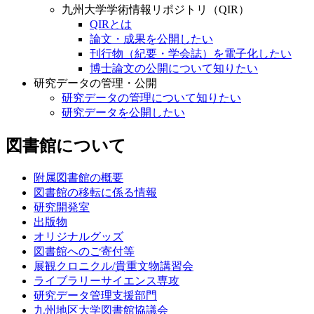
九州大学学術情報リポジトリ（QIR）
QIRとは
論文・成果を公開したい
刊行物（紀要・学会誌）を電子化したい
博士論文の公開について知りたい
研究データの管理・公開
研究データの管理について知りたい
研究データを公開したい
図書館について
附属図書館の概要
図書館の移転に係る情報
研究開発室
出版物
オリジナルグッズ
図書館へのご寄付等
展観クロニクル/貴重文物講習会
ライブラリーサイエンス専攻
研究データ管理支援部門
九州地区大学図書館協議会