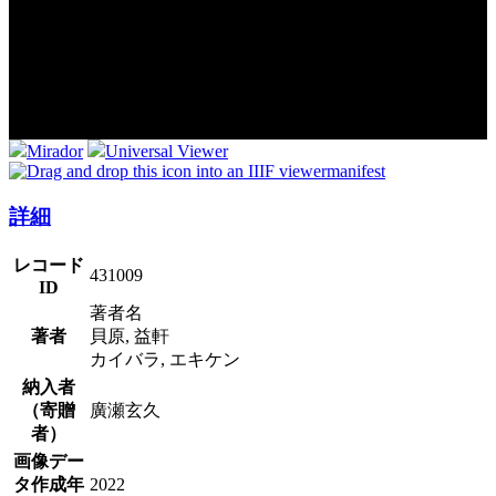
Mirador
Universal Viewer
manifest
詳細
レコード
431009
ID
著者名
著者
貝原, 益軒
カイバラ, エキケン
納入者
（寄贈
廣瀬玄久
者）
画像デー
タ作成年
2022