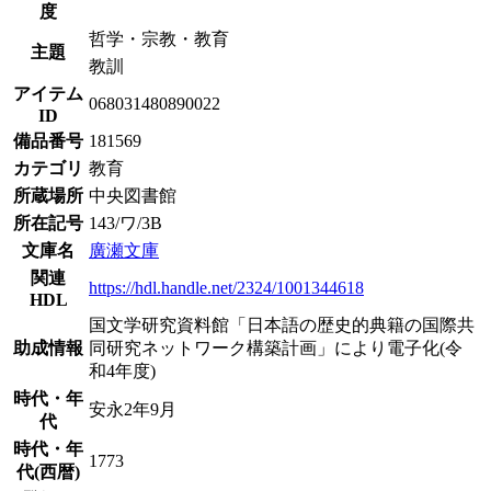
度
哲学・宗教・教育
主題
教訓
アイテム
068031480890022
ID
備品番号
181569
カテゴリ
教育
所蔵場所
中央図書館
所在記号
143/ワ/3B
文庫名
廣瀬文庫
関連
https://hdl.handle.net/2324/1001344618
HDL
国文学研究資料館「日本語の歴史的典籍の国際共
助成情報
同研究ネットワーク構築計画」により電子化(令
和4年度)
時代・年
安永2年9月
代
時代・年
1773
代(西暦)