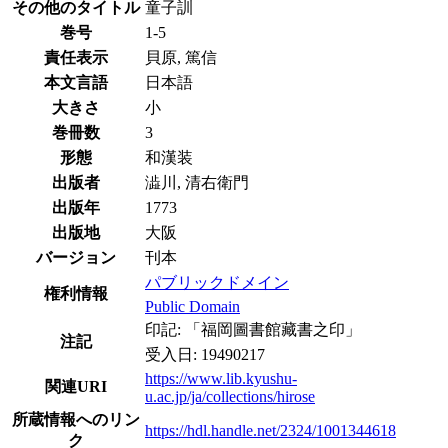
その他のタイトル
童子訓
巻号
1-5
責任表示
貝原, 篤信
本文言語
日本語
大きさ
小
巻冊数
3
形態
和漢装
出版者
澁川, 清右衛門
出版年
1773
出版地
大阪
バージョン
刊本
パブリックドメイン
権利情報
Public Domain
印記: 「福岡圖書館藏書之印」
注記
受入日: 19490217
https://www.lib.kyushu-
関連URI
u.ac.jp/ja/collections/hirose
所蔵情報へのリン
https://hdl.handle.net/2324/1001344618
ク