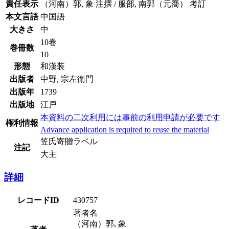
責任表示
（河南）郭, 象 注撰 / 服部, 南郭（元喬） 考訂
本文言語
中国語
大きさ
中
10卷
巻冊数
10
形態
和漢装
出版者
中野, 宗左衛門
出版年
1739
出版地
江戸
本資料の二次利用には事前の利用申請が必要です
権利情報
Advance application is required to reuse the material
笠氏寄贈ラベル
注記
大主
詳細
レコードID
430757
著者名
（河南）郭, 象