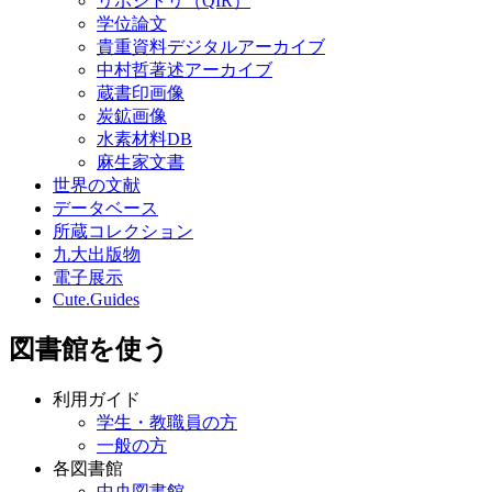
リポジトリ（QIR）
学位論文
貴重資料デジタルアーカイブ
中村哲著述アーカイブ
蔵書印画像
炭鉱画像
水素材料DB
麻生家文書
世界の文献
データベース
所蔵コレクション
九大出版物
電子展示
Cute.Guides
図書館を使う
利用ガイド
学生・教職員の方
一般の方
各図書館
中央図書館