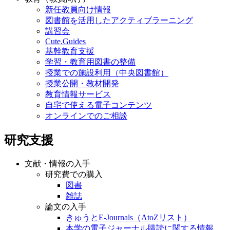
新任教員向け情報
図書館を活用したアクティブラーニング
講習会
Cute.Guides
基幹教育支援
学習・教育用図書の整備
授業での施設利用（中央図書館）
授業公開・教材開発
教育情報サービス
自宅で使える電子コンテンツ
オンラインでのご相談
研究支援
文献・情報の入手
研究費での購入
図書
雑誌
論文の入手
きゅうとE-Journals（AtoZリスト）
本学の電子ジャーナル購読に関する情報