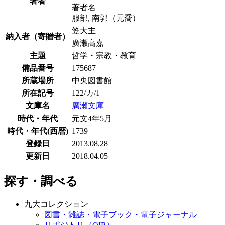
著者
著者名
服部, 南郭（元喬）
笠大主
納入者（寄贈者）
廣瀬高嘉
主題
哲学・宗教・教育
備品番号
175687
所蔵場所
中央図書館
所在記号
122/カ/1
文庫名
廣瀬文庫
時代・年代
元文4年5月
時代・年代(西暦)
1739
登録日
2013.08.28
更新日
2018.04.05
探す・調べる
九大コレクション
図書・雑誌・電子ブック・電子ジャーナル