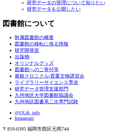
研究データの管理について知りたい
研究データを公開したい
図書館について
附属図書館の概要
図書館の移転に係る情報
研究開発室
出版物
オリジナルグッズ
図書館へのご寄付等
展観クロニクル/貴重文物講習会
ライブラリーサイエンス専攻
研究データ管理支援部門
九州地区大学図書館協議会
九州地区図書系二次専門試験
@QLib_info
Instagram
〒819-0395 福岡市西区元岡744