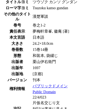
タイトルヨミ
ツウゾク カンソ グンダン
ローマ字ヨミ
Tsuzoku kanso gundan
その他のタイト
漢楚軍談
ル
巻号
巻之1-2
責任表示
夢梅軒章峯, 徽庵 [著]
本文言語
日本語
大きさ
24.2×18.0cm
巻冊数
15巻14冊
形態
和装本, 袋綴じ
出版者
栗山伊右衛門
出版年
1697
出版地
[京都]
バージョン
刊本
パブリックドメイン
権利情報
Public Domain
22/4/023
片仮名交じり文
注記
刊記は序末に見える