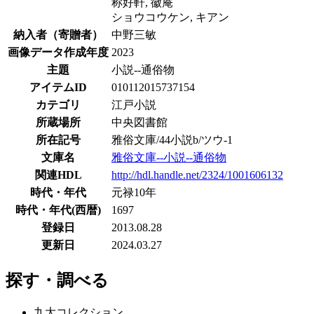
称好軒, 徽庵
ショウコウケン, キアン
納入者（寄贈者）
中野三敏
画像データ作成年度
2023
主題
小説--通俗物
アイテムID
010112015737154
カテゴリ
江戸小説
所蔵場所
中央図書館
所在記号
雅俗文庫/44小説b/ツウ-1
文庫名
雅俗文庫--小説--通俗物
関連HDL
http://hdl.handle.net/2324/1001606132
時代・年代
元禄10年
時代・年代(西暦)
1697
登録日
2013.08.28
更新日
2024.03.27
探す・調べる
九大コレクション