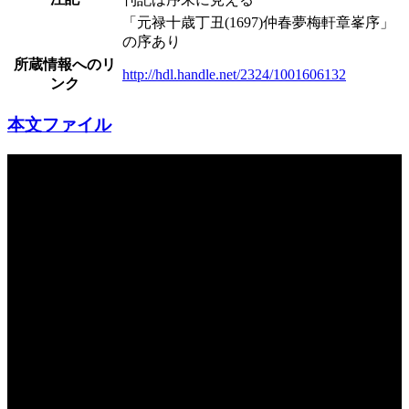
「元禄十歳丁丑(1697)仲春夢梅軒章峯序」
の序あり
所蔵情報へのリ
http://hdl.handle.net/2324/1001606132
ンク
本文ファイル