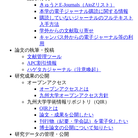
きゅうとE-Journals（AtoZリスト）
本学の電子ジャーナル購読に関する情報
購読していないジャーナルのフルテキスト
入手方法
学外からの文献取り寄せ
キャンパス外からの電子ジャーナル等の利
用
論文の執筆・投稿
文献管理ツール
APC割引情報
ハゲタカジャーナル（注意喚起）
研究成果の公開
オープンアクセス
オープンアクセスとは
九州大学オープンアクセス方針
九州大学学術情報リポジトリ（QIR）
QIRとは
論文・成果を公開したい
刊行物（紀要・学会誌）を電子化したい
博士論文の公開について知りたい
研究データの管理・公開