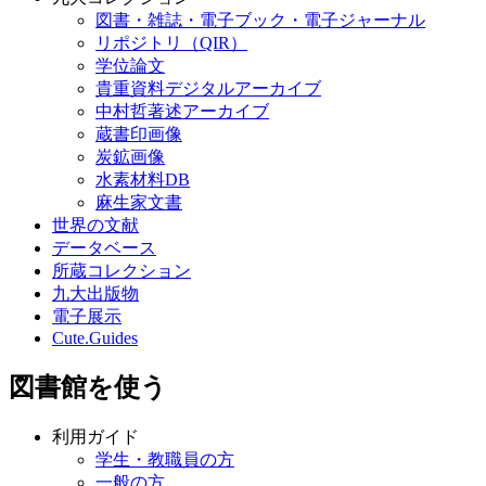
図書・雑誌・電子ブック・電子ジャーナル
リポジトリ（QIR）
学位論文
貴重資料デジタルアーカイブ
中村哲著述アーカイブ
蔵書印画像
炭鉱画像
水素材料DB
麻生家文書
世界の文献
データベース
所蔵コレクション
九大出版物
電子展示
Cute.Guides
図書館を使う
利用ガイド
学生・教職員の方
一般の方