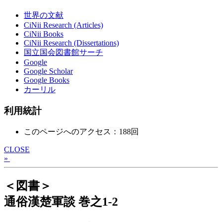
世界の文献
CiNii Research (Articles)
CiNii Books
CiNii Research (Dissertations)
国立国会図書館サーチ
Google
Google Scholar
Google Books
カーリル
利用統計
このページへのアクセス：188回
CLOSE
»
＜図書＞
通俗漢楚軍談 巻之1-2