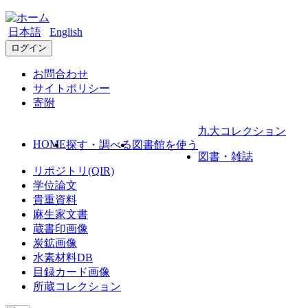
日本語
English
ログイン
お問合わせ
サイトポリシー
寄附
九大コレクション
HOME
探す・調べる
図書館を使う
図書・雑誌
リポジトリ(QIR)
学位論文
貴重資料
麻生家文書
蔵書印画像
炭鉱画像
水素材料DB
目録カード画像
所蔵コレクション