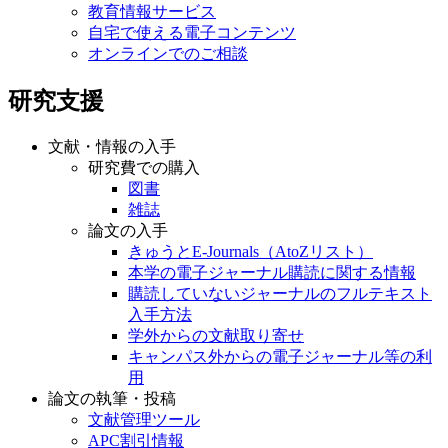
教育情報サービス
自宅で使える電子コンテンツ
オンラインでのご相談
研究支援
文献・情報の入手
研究費での購入
図書
雑誌
論文の入手
きゅうとE-Journals（AtoZリスト）
本学の電子ジャーナル購読に関する情報
購読していないジャーナルのフルテキスト
入手方法
学外からの文献取り寄せ
キャンパス外からの電子ジャーナル等の利
用
論文の執筆・投稿
文献管理ツール
APC割引情報