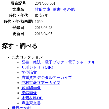
所在記号
20/1/056-061
文庫名
雅俗文庫--歌書--その他
時代・年代
慶安3年
時代・年代(西暦)
1650
登録日
2013.08.28
更新日
2018.04.05
探す・調べる
九大コレクション
図書・雑誌・電子ブック・電子ジャーナル
リポジトリ（QIR）
学位論文
貴重資料デジタルアーカイブ
中村哲著述アーカイブ
蔵書印画像
炭鉱画像
水素材料DB
麻生家文書
世界の文献