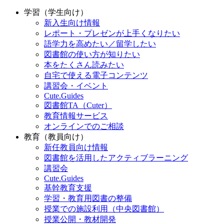
学習（学生向け）
新入生向け情報
レポート・プレゼンが上手くなりたい
語学力を高めたい／留学したい
図書館の使い方が知りたい
本をたくさん読みたい
自宅で使える電子コンテンツ
講習会・イベント
Cute.Guides
図書館TA（Cuter）
教育情報サービス
オンラインでのご相談
教育（教員向け）
新任教員向け情報
図書館を活用したアクティブラーニング
講習会
Cute.Guides
基幹教育支援
学習・教育用図書の整備
授業での施設利用（中央図書館）
授業公開・教材開発