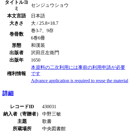
タイトルヨ
センジュウショウ
ミ
本文言語
日本語
大きさ
大 / 25.8×18.7
巻3-7、9存
巻冊数
6巻6冊
形態
和漢装
出版者
沢田庄左衛門
出版年
1650
本資料の二次利用には事前の利用申請が必要
権利情報
です
Advance application is required to reuse the material
詳細
レコードID
430031
納入者（寄贈者）
中野三敏
主題
歌書
所蔵場所
中央図書館