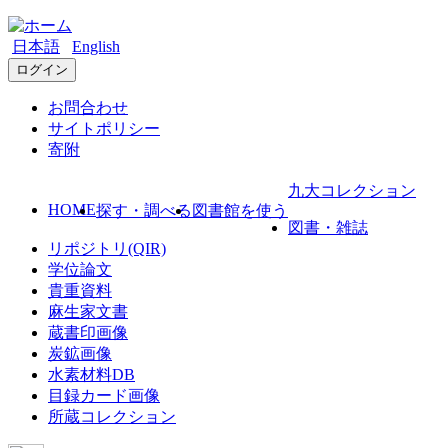
日本語
English
ログイン
お問合わせ
サイトポリシー
寄附
九大コレクション
HOME
探す・調べる
図書館を使う
図書・雑誌
リポジトリ(QIR)
学位論文
貴重資料
麻生家文書
蔵書印画像
炭鉱画像
水素材料DB
目録カード画像
所蔵コレクション