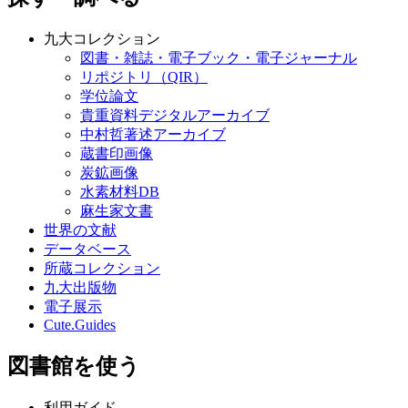
九大コレクション
図書・雑誌・電子ブック・電子ジャーナル
リポジトリ（QIR）
学位論文
貴重資料デジタルアーカイブ
中村哲著述アーカイブ
蔵書印画像
炭鉱画像
水素材料DB
麻生家文書
世界の文献
データベース
所蔵コレクション
九大出版物
電子展示
Cute.Guides
図書館を使う
利用ガイド