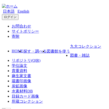
日本語
English
ログイン
お問合わせ
サイトポリシー
寄附
九大コレクション
HOME
探す・調べる
図書館を使う
図書・雑誌
リポジトリ(QIR)
学位論文
貴重資料
麻生家文書
蔵書印画像
炭鉱画像
水素材料DB
目録カード画像
所蔵コレクション