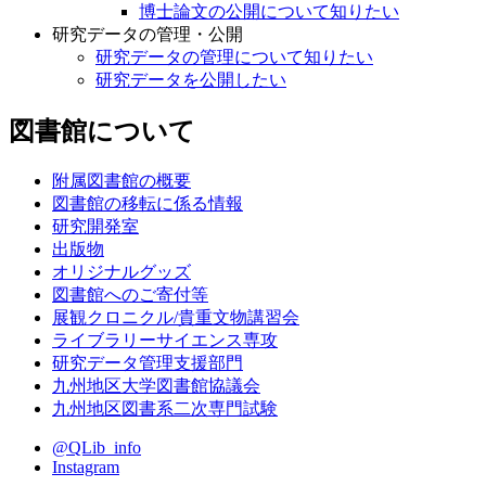
博士論文の公開について知りたい
研究データの管理・公開
研究データの管理について知りたい
研究データを公開したい
図書館について
附属図書館の概要
図書館の移転に係る情報
研究開発室
出版物
オリジナルグッズ
図書館へのご寄付等
展観クロニクル/貴重文物講習会
ライブラリーサイエンス専攻
研究データ管理支援部門
九州地区大学図書館協議会
九州地区図書系二次専門試験
@QLib_info
Instagram