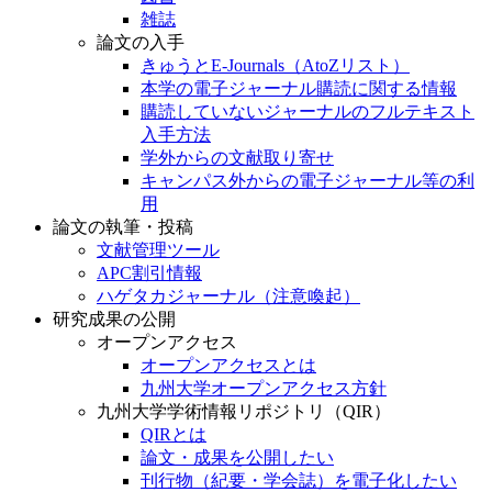
雑誌
論文の入手
きゅうとE-Journals（AtoZリスト）
本学の電子ジャーナル購読に関する情報
購読していないジャーナルのフルテキスト
入手方法
学外からの文献取り寄せ
キャンパス外からの電子ジャーナル等の利
用
論文の執筆・投稿
文献管理ツール
APC割引情報
ハゲタカジャーナル（注意喚起）
研究成果の公開
オープンアクセス
オープンアクセスとは
九州大学オープンアクセス方針
九州大学学術情報リポジトリ（QIR）
QIRとは
論文・成果を公開したい
刊行物（紀要・学会誌）を電子化したい