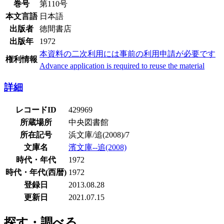
巻号
第110号
本文言語
日本語
出版者
徳間書店
出版年
1972
本資料の二次利用には事前の利用申請が必要です
権利情報
Advance application is required to reuse the material
詳細
レコードID
429969
所蔵場所
中央図書館
所在記号
浜文庫/追(2008)/7
文庫名
濱文庫--追(2008)
時代・年代
1972
時代・年代(西暦)
1972
登録日
2013.08.28
更新日
2021.07.15
探す・調べる