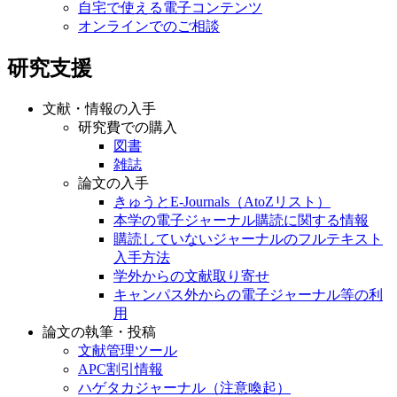
自宅で使える電子コンテンツ
オンラインでのご相談
研究支援
文献・情報の入手
研究費での購入
図書
雑誌
論文の入手
きゅうとE-Journals（AtoZリスト）
本学の電子ジャーナル購読に関する情報
購読していないジャーナルのフルテキスト
入手方法
学外からの文献取り寄せ
キャンパス外からの電子ジャーナル等の利
用
論文の執筆・投稿
文献管理ツール
APC割引情報
ハゲタカジャーナル（注意喚起）