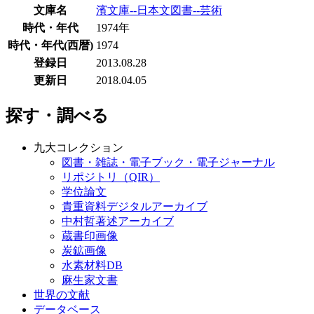
文庫名
濱文庫--日本文図書--芸術
時代・年代
1974年
時代・年代(西暦)
1974
登録日
2013.08.28
更新日
2018.04.05
探す・調べる
九大コレクション
図書・雑誌・電子ブック・電子ジャーナル
リポジトリ（QIR）
学位論文
貴重資料デジタルアーカイブ
中村哲著述アーカイブ
蔵書印画像
炭鉱画像
水素材料DB
麻生家文書
世界の文献
データベース