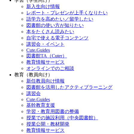
学習（学生向け）
新入生向け情報
レポート・プレゼンが上手くなりたい
語学力を高めたい／留学したい
図書館の使い方が知りたい
本をたくさん読みたい
自宅で使える電子コンテンツ
講習会・イベント
Cute.Guides
図書館TA（Cuter）
教育情報サービス
オンラインでのご相談
教育（教員向け）
新任教員向け情報
図書館を活用したアクティブラーニング
講習会
Cute.Guides
基幹教育支援
学習・教育用図書の整備
授業での施設利用（中央図書館）
授業公開・教材開発
教育情報サービス