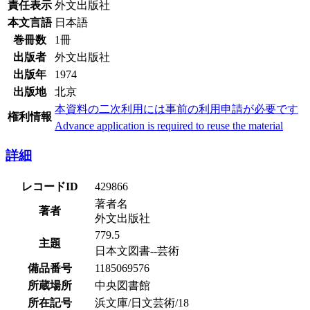
責任表示
外文出版社
本文言語
日本語
巻冊数
1冊
出版者
外文出版社
出版年
1974
出版地
北京
本資料の二次利用には事前の利用申請が必要です
権利情報
Advance application is required to reuse the material
詳細
レコードID
429866
著者名
著者
外文出版社
779.5
主題
日本文図書--芸術
備品番号
1185069576
所蔵場所
中央図書館
所在記号
浜文庫/日文芸術/18