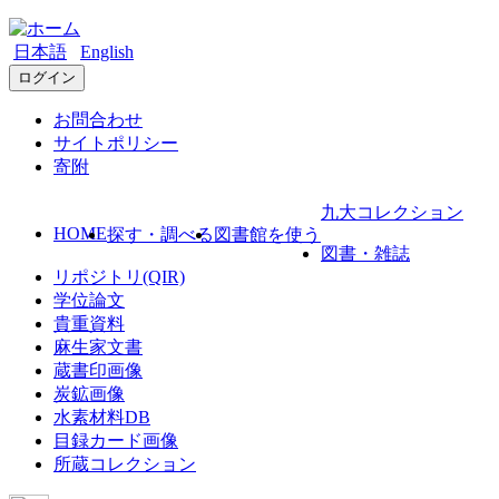
日本語
English
ログイン
お問合わせ
サイトポリシー
寄附
九大コレクション
HOME
探す・調べる
図書館を使う
図書・雑誌
リポジトリ(QIR)
学位論文
貴重資料
麻生家文書
蔵書印画像
炭鉱画像
水素材料DB
目録カード画像
所蔵コレクション