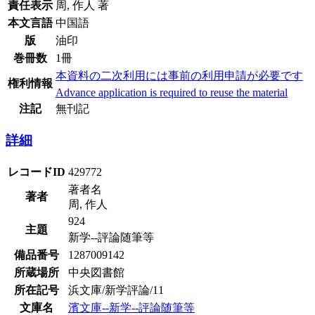
責任表示
周, 作人 著
本文言語
中国語
版
油印
巻冊数
1冊
本資料の二次利用には事前の利用申請が必要です
権利情報
Advance application is required to reuse the material
注記
無刊記
詳細
レコードID
429772
著者名
著者
周, 作人
924
主題
新学--評論随筆等
備品番号
1287009142
所蔵場所
中央図書館
所在記号
浜文庫/新学評論/11
文庫名
濱文庫--新学--評論随筆等