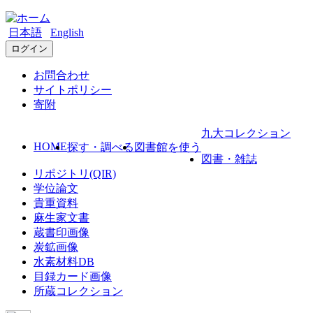
日本語
English
ログイン
お問合わせ
サイトポリシー
寄附
九大コレクション
HOME
探す・調べる
図書館を使う
図書・雑誌
リポジトリ(QIR)
学位論文
貴重資料
麻生家文書
蔵書印画像
炭鉱画像
水素材料DB
目録カード画像
所蔵コレクション