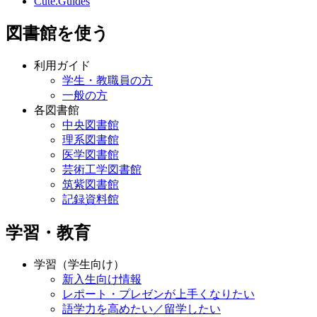
Cute.Guides
図書館を使う
利用ガイド
学生・教職員の方
一般の方
各図書館
中央図書館
理系図書館
医学図書館
芸術工学図書館
筑紫図書館
記録資料館
学習・教育
学習（学生向け）
新入生向け情報
レポート・プレゼンが上手くなりたい
語学力を高めたい／留学したい