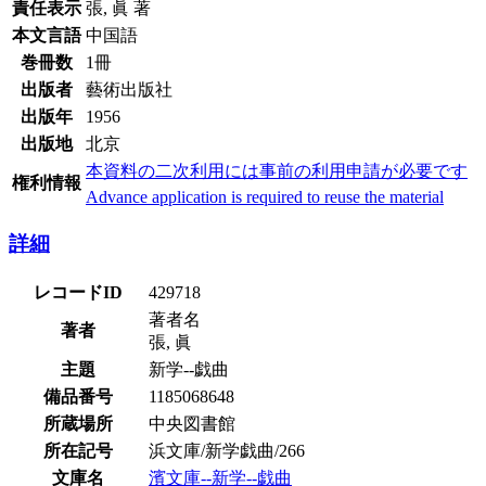
責任表示
張, 眞 著
本文言語
中国語
巻冊数
1冊
出版者
藝術出版社
出版年
1956
出版地
北京
本資料の二次利用には事前の利用申請が必要です
権利情報
Advance application is required to reuse the material
詳細
レコードID
429718
著者名
著者
張, 眞
主題
新学--戯曲
備品番号
1185068648
所蔵場所
中央図書館
所在記号
浜文庫/新学戯曲/266
文庫名
濱文庫--新学--戯曲