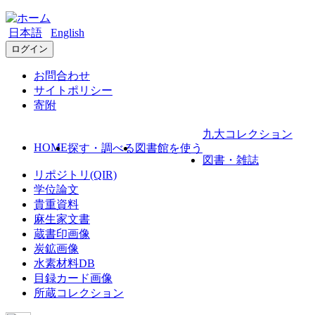
日本語
English
ログイン
お問合わせ
サイトポリシー
寄附
九大コレクション
HOME
探す・調べる
図書館を使う
図書・雑誌
リポジトリ(QIR)
学位論文
貴重資料
麻生家文書
蔵書印画像
炭鉱画像
水素材料DB
目録カード画像
所蔵コレクション