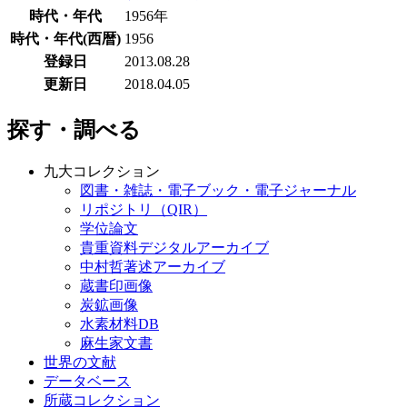
時代・年代
1956年
時代・年代(西暦)
1956
登録日
2013.08.28
更新日
2018.04.05
探す・調べる
九大コレクション
図書・雑誌・電子ブック・電子ジャーナル
リポジトリ（QIR）
学位論文
貴重資料デジタルアーカイブ
中村哲著述アーカイブ
蔵書印画像
炭鉱画像
水素材料DB
麻生家文書
世界の文献
データベース
所蔵コレクション