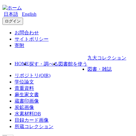
日本語
English
ログイン
お問合わせ
サイトポリシー
寄附
九大コレクション
HOME
探す・調べる
図書館を使う
図書・雑誌
リポジトリ(QIR)
学位論文
貴重資料
麻生家文書
蔵書印画像
炭鉱画像
水素材料DB
目録カード画像
所蔵コレクション