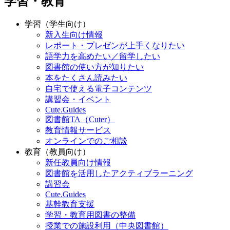
学習・教育
学習（学生向け）
新入生向け情報
レポート・プレゼンが上手くなりたい
語学力を高めたい／留学したい
図書館の使い方が知りたい
本をたくさん読みたい
自宅で使える電子コンテンツ
講習会・イベント
Cute.Guides
図書館TA（Cuter）
教育情報サービス
オンラインでのご相談
教育（教員向け）
新任教員向け情報
図書館を活用したアクティブラーニング
講習会
Cute.Guides
基幹教育支援
学習・教育用図書の整備
授業での施設利用（中央図書館）