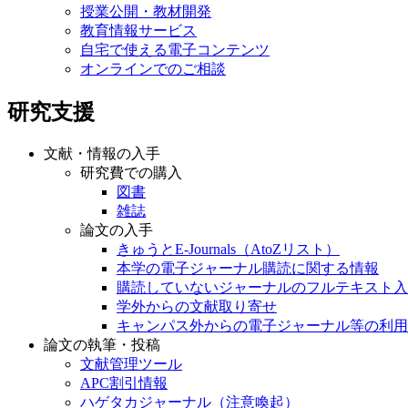
授業公開・教材開発
教育情報サービス
自宅で使える電子コンテンツ
オンラインでのご相談
研究支援
文献・情報の入手
研究費での購入
図書
雑誌
論文の入手
きゅうとE-Journals（AtoZリスト）
本学の電子ジャーナル購読に関する情報
購読していないジャーナルのフルテキスト入
学外からの文献取り寄せ
キャンパス外からの電子ジャーナル等の利用
論文の執筆・投稿
文献管理ツール
APC割引情報
ハゲタカジャーナル（注意喚起）