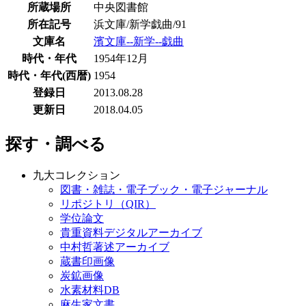
所蔵場所
中央図書館
所在記号
浜文庫/新学戯曲/91
文庫名
濱文庫--新学--戯曲
時代・年代
1954年12月
時代・年代(西暦)
1954
登録日
2013.08.28
更新日
2018.04.05
探す・調べる
九大コレクション
図書・雑誌・電子ブック・電子ジャーナル
リポジトリ（QIR）
学位論文
貴重資料デジタルアーカイブ
中村哲著述アーカイブ
蔵書印画像
炭鉱画像
水素材料DB
麻生家文書