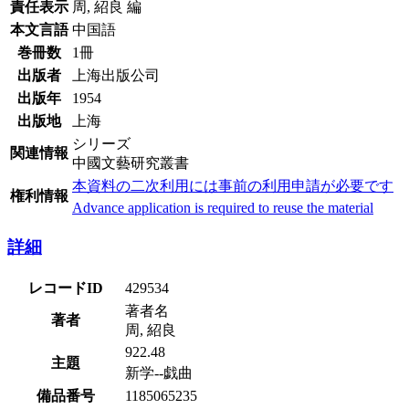
責任表示
周, 紹良 編
本文言語
中国語
巻冊数
1冊
出版者
上海出版公司
出版年
1954
出版地
上海
シリーズ
関連情報
中國文藝研究叢書
本資料の二次利用には事前の利用申請が必要です
権利情報
Advance application is required to reuse the material
詳細
レコードID
429534
著者名
著者
周, 紹良
922.48
主題
新学--戯曲
備品番号
1185065235