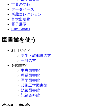
世界の文献
データベース
所蔵コレクション
九大出版物
電子展示
Cute.Guides
図書館を使う
利用ガイド
学生・教職員の方
一般の方
各図書館
中央図書館
理系図書館
医学図書館
芸術工学図書館
筑紫図書館
記録資料館